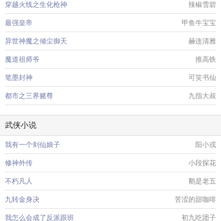
穿越火线之生化枪神
辣椒雪碧
最强皇帝
甲鱼牛宝宝
异世神魔之倾尘御天
赫连清雅
魔道祖师爷
推高铁
笔墨封神
可笑书仙
都市之三界赌尊
九指大叔
武侠小说
我有一个剑仙娘子
阳小戎
修神外传
小段探花
不朽凡人
鹅是老五
九转金身决
苦涩的甜咖啡
我怎么会成了反派跟班
初九吃团子