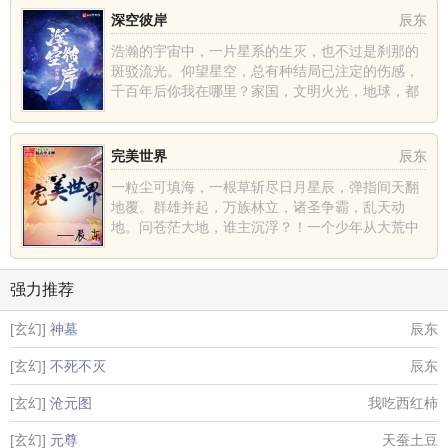
深空彼岸
辰东
浩瀚的宇宙中，一片星系的生灭，也不过是刹那的
斑驳流光。仰望星空，总有种结局已注定的伤感，
千百年后你我在哪里？家国，文明火光，地球，都
不过是深空中的一......
完美世界
辰东
一粒尘可填海，一根草斩尽日月星辰，弹指间天翻
地覆。群雄并起，万族林立，诸圣争霸，乱天动
地。问苍茫大地，谁主沉浮？！一个少年从大荒中
走出，一切从这里开......
强力推荐
[玄幻]
神墓
辰东
[玄幻]
不死不灭
辰东
[玄幻]
沧元图
我吃西红柿
[玄幻]
元尊
天蚕土豆