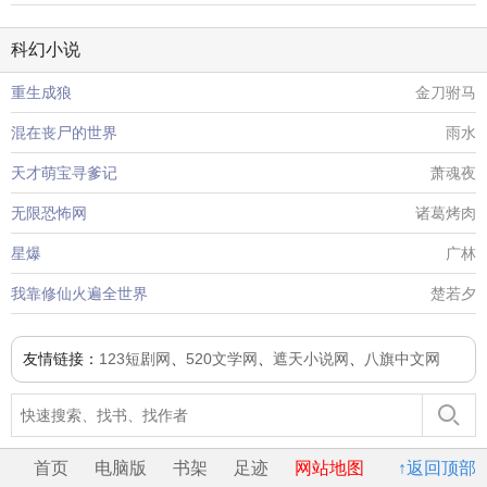
科幻小说
重生成狼
金刀驸马
混在丧尸的世界
雨水
天才萌宝寻爹记
萧魂夜
无限恐怖网
诸葛烤肉
星爆
广林
我靠修仙火遍全世界
楚若夕
友情链接：
123短剧网
、
520文学网
、
遮天小说网
、
八旗中文网
首页
电脑版
书架
足迹
网站地图
↑返回顶部