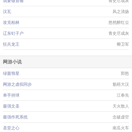
我要做首辅
青史尽成灰
汉瓦
风之清扬
攻克柏林
悠然醉红尘
辽东钉子户
青史尽成灰
狂兵龙王
卿卫军
网游小说
绿茵彗星
郭怒
网游之虚拟同步
魁梧大汉
单手持球
江奉先
最强文圣
天火散人
最强作死系统
念破虚空
圣堂之心
南瓜火车