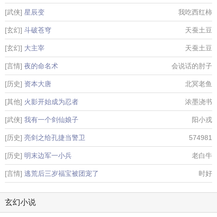
[武侠]
星辰变
我吃西红柿
[玄幻]
斗破苍穹
天蚕土豆
[玄幻]
大主宰
天蚕土豆
[言情]
夜的命名术
会说话的肘子
[历史]
资本大唐
北冥老鱼
[其他]
火影开始成为忍者
浓墨浇书
[武侠]
我有一个剑仙娘子
阳小戎
[历史]
亮剑之给孔捷当警卫
574981
[历史]
明末边军一小兵
老白牛
[言情]
逃荒后三岁福宝被团宠了
时好
玄幻小说