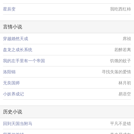
星辰变
我吃西红柿
言情小说
穿越婚然天成
席祯
盘龙之成长系统
若醉若离
我的左手里有一个帝国
饥饿的蚊子
洛阳锦
寻找失落的爱情
无良国师
林月初
小妖养成记
易语空
历史小说
回到天国当附马
平凡不是错