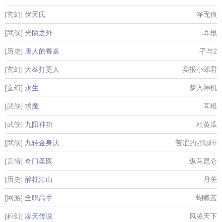
[玄幻]
伏天氏
净无痕
[武侠]
光阴之外
耳根
[历史]
唐人的餐桌
孑与2
[玄幻]
大奉打更人
卖报小郎君
[玄幻]
永生
梦入神机
[武侠]
求魔
耳根
[武侠]
九阳神功
粗黄瓜
[武侠]
九转金身决
苦涩的甜咖啡
[言情]
奇门圣医
纵马昆仑
[历史]
醉枕江山
月关
[网游]
全职高手
蝴蝶蓝
[科幻]
凌天传说
风凌天下