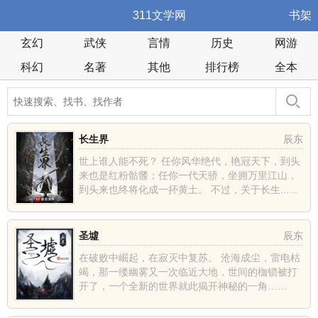
311文学网
书架
玄幻
武侠
言情
历史
网游
科幻
名著
其他
排行榜
全本
长生界
辰东
世上谁人能不死？ 任你风华绝代，艳冠天下，到头
来也是红粉骷髅；任你一代天骄，坐拥万里江山，
到头来也终将化成一抔黄土。 不过，关于长生......
圣墟
辰东
在破败中崛起，在寂灭中复苏。 沧海成尘，雷电枯
竭，那一缕幽雾又一次临近大地，世间的枷锁被打
开了，一个全新的世界就此揭开神秘的一角……
......