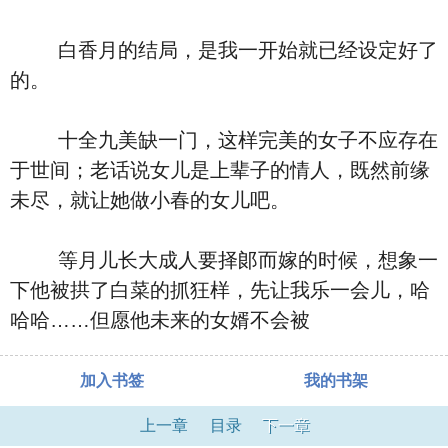
白香月的结局，是我一开始就已经设定好了
的。
十全九美缺一门，这样完美的女子不应存在
于世间；老话说女儿是上辈子的情人，既然前缘
未尽，就让她做小春的女儿吧。
等月儿长大成人要择郞而嫁的时候，想象一
下他被拱了白菜的抓狂样，先让我乐一会儿，哈
哈哈……但愿他未来的女婿不会被
加入书签
我的书架
上一章
目录
下一章