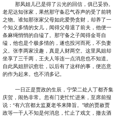
那凤姐儿已是得了云光的回信，俱已妥协。
老尼达知张家，果然那守备忍气吞声的受了前聘
之物。谁知那张家父母如此爱势贪财，却养了一
个知义多情的女儿，闻得父母退了前夫，他便一
条麻绳悄悄的自缢了。那守备之子闻得金哥自
缢，他也是个极多情的，遂也投河而死，不负妻
义。张李两家没趣，真是人财两空。这里凤姐却
坐享了三千两，王夫人等连一点消息也不知道。
自此凤姐胆识愈壮，以后有了这样的事，便恣意
的作为起来。也不消多记。
一日正是贾政的生辰，宁荣二处人丁都齐集
庆贺，闹热非常。忽有门吏忙忙进来，至席前报
说：“有六宫都太监夏老爷来降旨。”唬的贾赦贾
政等一干人不知是何消息，忙止了戏文，撤去酒