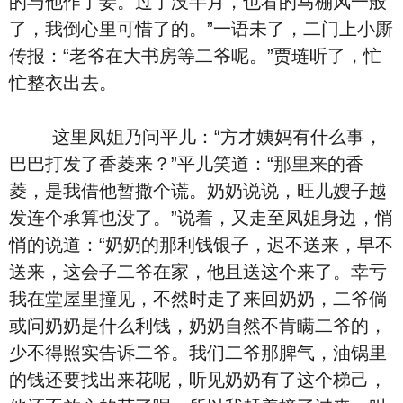
的与他作了妾。过了没半月，也看的马棚风一般
了，我倒心里可惜了的。”一语未了，二门上小厮
传报：“老爷在大书房等二爷呢。”贾琏听了，忙
忙整衣出去。
这里凤姐乃问平儿：“方才姨妈有什么事，
巴巴打发了香菱来？”平儿笑道：“那里来的香
菱，是我借他暂撒个谎。奶奶说说，旺儿嫂子越
发连个承算也没了。”说着，又走至凤姐身边，悄
悄的说道：“奶奶的那利钱银子，迟不送来，早不
送来，这会子二爷在家，他且送这个来了。幸亏
我在堂屋里撞见，不然时走了来回奶奶，二爷倘
或问奶奶是什么利钱，奶奶自然不肯瞒二爷的，
少不得照实告诉二爷。我们二爷那脾气，油锅里
的钱还要找出来花呢，听见奶奶有了这个梯己，