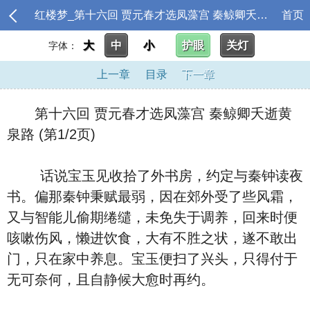
红楼梦_第十六回 贾元春才选凤藻宫 秦鲸卿夭逝黄泉路
首页
大
中
小
护眼
关灯
字体：
上一章
目录
下一章
第十六回 贾元春才选凤藻宫 秦鲸卿夭逝黄
泉路 (第1/2页)
话说宝玉见收拾了外书房，约定与秦钟读夜
书。偏那秦钟秉赋最弱，因在郊外受了些风霜，
又与智能儿偷期绻缱，未免失于调养，回来时便
咳嗽伤风，懒进饮食，大有不胜之状，遂不敢出
门，只在家中养息。宝玉便扫了兴头，只得付于
无可奈何，且自静候大愈时再约。