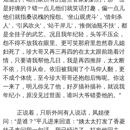
是好缠的？错一点儿他们就笑话打趣，偏一点儿
他们就指桑说槐的报怨。‘坐山观虎斗’，‘借剑杀
人’，‘引风吹火’，‘站干岸儿’，‘推倒油瓶不扶’，都
是全挂子的武艺。况且我年纪轻，头等不压众，
怨不得不放我在眼里。更可笑那府里忽然蓉儿媳
妇死了，珍大哥又再三再四的在太太跟前跪着讨
情，只要请我帮他几日，我是再四推辞，太太断
不依，只得从命。依旧被我闹了个马仰人翻，更
不成个体统，至今珍大哥哥还抱怨后悔呢。你这
一来了，明儿你见了他，好歹描补描补，就说我
年纪小，原没见过世面，谁叫大爷错委他的。”
正说着，只听外间有人说话，凤姐便
问：“是谁？”平儿进来回道：“姨太太打发了香菱