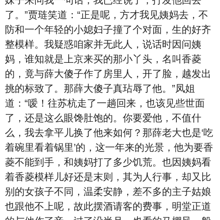
妹子来问我一句话，我已经说了，打发他回去
了。”贾琏笑道：“正是呢，方才我见姨妈去，不
防和一个年轻的小媳妇子撞了个对面，生的好齐
整模样。我疑惑咱家并无此人，说话时因问姨
妈，谁知就是上京来买的那小丫头，名叫香菱
的，竟与薛大傻子作了房里人，开了脸，越发出
挑的标致了。那薛大傻子真玷辱了他。”凤姐
道：“嗳！往苏杭走了一趟回来，也该见些世面
了，还是这么眼馋肚饱的。你要爱他，不值什
么，我去拿平儿换了他来如何？那薛老大也是‘吃
着碗里看着锅里’的，这一年来的光景，他为要香
菱不能到手，和姨妈打了多少饥荒。也因姨妈看
着香菱模样儿好还是末则，其为人行事，却又比
别的女孩子不同，温柔安静，差不多的主子姑娘
也跟他不上呢，故此摆酒请客的费事，明堂正道