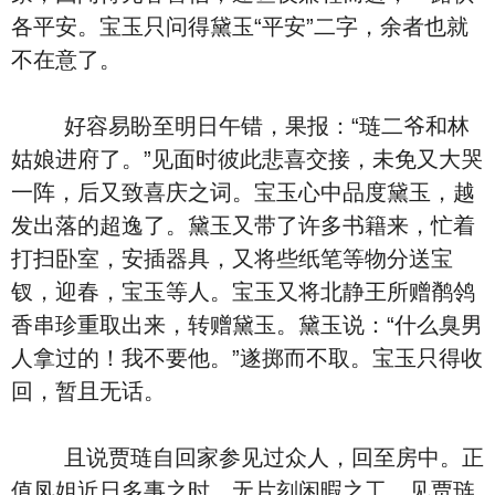
各平安。宝玉只问得黛玉“平安”二字，余者也就
不在意了。
好容易盼至明日午错，果报：“琏二爷和林
姑娘进府了。”见面时彼此悲喜交接，未免又大哭
一阵，后又致喜庆之词。宝玉心中品度黛玉，越
发出落的超逸了。黛玉又带了许多书籍来，忙着
打扫卧室，安插器具，又将些纸笔等物分送宝
钗，迎春，宝玉等人。宝玉又将北静王所赠鹡鸰
香串珍重取出来，转赠黛玉。黛玉说：“什么臭男
人拿过的！我不要他。”遂掷而不取。宝玉只得收
回，暂且无话。
且说贾琏自回家参见过众人，回至房中。正
值凤姐近日多事之时，无片刻闲暇之工，见贾琏