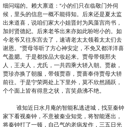
细问端的。赖大禀道：“小的们只在临敬门外伺
候，里头的信息一概不能得知。后来还是夏太监
出来道喜，说咱们家大小姐晋封为凤藻宫尚书，
加封贤德妃。后来老爷出来亦如此吩咐小的。如
今老爷又往东宫去了，速请老太太领着太太们去
谢恩。”贾母等听了方心神安定，不免又都洋洋喜
气盈腮。于是都按品大妆起来。贾母带领邢夫
人，王夫人，尤氏，一共四乘大轿入朝。贾赦，
贾珍亦换了朝服，带领贾蓉，贾蔷奉侍贾母大轿
前往。于是宁荣两处上下里外，莫不欣然踊跃，
个个面上皆有得意之状，言笑鼎沸不绝。
谁知近日水月庵的智能私逃进城，找至秦钟
家下看视秦钟，不意被秦业知觉，将智能逐出，
将秦钟打了一顿，自己气的老病发作，三五日光