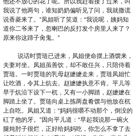
他还不放心的花了呢。所以我赶着接了过来，叫
我说了他两句，谁知奶奶偏听见了问，我就撒谎
说香菱来了。”凤姐听了笑道：“我说呢，姨妈知
道你二爷来了，忽喇巴的反打发个房里人来了？
原来你这蹄子肏鬼。”
说话时贾琏已进来，凤姐便命摆上酒馔来，
夫妻对坐。凤姐虽善饮，却不敢任兴，只陪侍着
贾琏。一时贾琏的乳母赵嬷嬷走来，贾琏凤姐忙
让吃酒，令其上炕去。赵嬷嬷执意不肯。平儿等
早于炕沿下设下一杌，又有一小脚踏，赵嬷嬷在
脚踏上坐了。贾琏向桌上拣两盘肴馔与他放在杌
上自吃。凤姐又道：“妈妈很嚼不动那个，倒没的
矼了他的牙。”因向平儿道：“早起我说那一碗火
腿炖肘子很烂，正好给妈妈吃，你怎么不拿了去