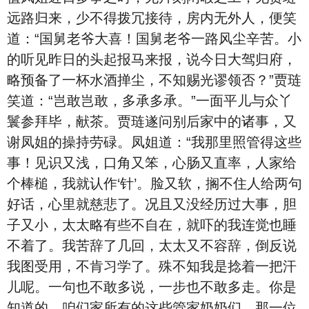
远路归来，少不得拨冗接待，房内无外人，便笑
道：“国舅老爷大喜！国舅老爷一路风尘辛苦。小
的听见昨日的头起报马来报，说今日大驾归府，
略预备了一杯水酒掸尘，不知赐光谬领否？”贾琏
笑道：“岂敢岂敢，多承多承。”一面平儿与众丫
鬟参拜毕，献茶。贾琏遂问别后家中的诸事，又
谢凤姐的操持劳碌。凤姐道：“我那里照管得这些
事！见识又浅，口角又笨，心肠又直率，人家给
个棒槌，我就认作‘针’。脸又软，搁不住人给两句
好话，心里就慈悲了。况且又没经历过大事，胆
子又小，太太略有些不自在，就吓的我连觉也睡
不着了。我苦辞了几回，太太又不容辞，倒反说
我图受用，不肯习学了。殊不知我是捻着一把汗
儿呢。一句也不敢多说，一步也不敢多走。你是
知道的，咱们家所有的这些管家奶奶们，那一位