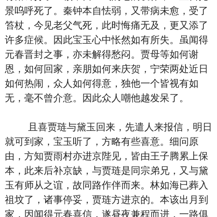
景呜呼死了。秦钟本自怯弱，又带病未愈，受了
笞杖，今见老父气死，此时悔痛无及，更又添了
许多症候。因此宝玉心中怅然如有所失。虽闻得
元春晋封之事，亦未解得愁闷。贾母等如何谢
恩，如何回家，亲朋如何来庆贺，宁荣两处近日
如何热闹，众人如何得意，独他一个皆视有如
无，毫不曾介意。因此众人嘲他越发呆了。
且喜贾琏与黛玉回来，先遣人来报信，明日
就可到家，宝玉听了，方略有些喜意。细问原
由，方知贾雨村亦进京陛见，皆由王子腾累上保
本，此来后补京缺，与贾琏是同宗弟兄，又与黛
玉有师从之谊，故同路作伴而来。林如海已葬入
祖坟了，诸事停妥，贾琏方进京的。本该出月到
家，因闻得元春喜信，遂昼夜兼程而进，一路俱