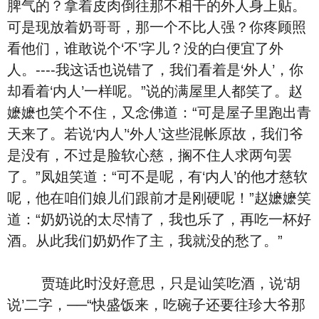
脾气的？拿着皮肉倒往那不相干的外人身上贴。
可是现放着奶哥哥，那一个不比人强？你疼顾照
看他们，谁敢说个‘不’字儿？没的白便宜了外
人。----我这话也说错了，我们看着是‘外人’，你
却看着‘内人’一样呢。”说的满屋里人都笑了。赵
嬷嬷也笑个不住，又念佛道：“可是屋子里跑出青
天来了。若说‘内人’‘外人’这些混帐原故，我们爷
是没有，不过是脸软心慈，搁不住人求两句罢
了。”凤姐笑道：“可不是呢，有‘内人’的他才慈软
呢，他在咱们娘儿们跟前才是刚硬呢！”赵嬷嬷笑
道：“奶奶说的太尽情了，我也乐了，再吃一杯好
酒。从此我们奶奶作了主，我就没的愁了。”
贾琏此时没好意思，只是讪笑吃酒，说‘胡
说’二字，──“快盛饭来，吃碗子还要往珍大爷那