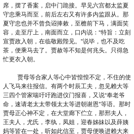
席，摆了香案，启中门跪接。早见六宫都太监夏
守忠乘马而至，前后左右又有许多内监跟从。那
夏守忠也并不曾负诏捧敕，至檐前下马，满面笑
容，走至厅上，南面而立，口内说：“特旨：立刻
宣贾政入朝，在临敬殿陛见。”说毕，也不及吃
茶，便乘马去了。贾赦等不知是何兆头。只得急
忙更衣入朝。
贾母等合家人等心中皆惶惶不定，不住的使
人飞马来往报信。有两个时辰工夫，忽见赖大等
三四个管家喘吁吁跑进仪门报喜，又说“奉老爷
命，速请老太太带领太太等进朝谢恩”等语。那时
贾母正心神不定，在大堂廊下伫立，那邢夫人，
王夫人，尤氏，李纨，凤姐，迎春姊妹以及薛姨
妈等皆在一处，听如此信至，贾母便唤进赖大来