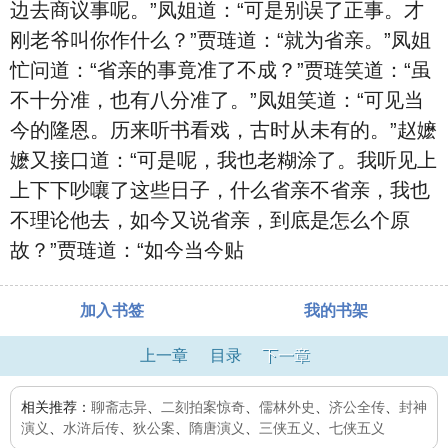
边去商议事呢。”凤姐道：“可是别误了正事。才
刚老爷叫你作什么？”贾琏道：“就为省亲。”凤姐
忙问道：“省亲的事竟准了不成？”贾琏笑道：“虽
不十分准，也有八分准了。”凤姐笑道：“可见当
今的隆恩。历来听书看戏，古时从未有的。”赵嬷
嬷又接口道：“可是呢，我也老糊涂了。我听见上
上下下吵嚷了这些日子，什么省亲不省亲，我也
不理论他去，如今又说省亲，到底是怎么个原
故？”贾琏道：“如今当今贴
加入书签
我的书架
上一章
目录
下一章
相关推荐：
聊斋志异
、
二刻拍案惊奇
、
儒林外史
、
济公全传
、
封神
演义
、
水浒后传
、
狄公案
、
隋唐演义
、
三侠五义
、
七侠五义