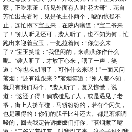
家，正吃果茶，听见外面有人叫“花大哥”，花自
芳忙出去看时，见是他主仆两个，唬的惊疑不
止，连忙抱下宝玉来，在院内嚷道：“宝二爷来
了！”别人听见还可，袭人听了，也不知为何，忙
跑出来迎着宝玉，一把拉着问：“你怎么来
了？”宝玉笑道：“我怪闷的，来瞧瞧你作什么
呢。”袭人听了，才放下心来，嗐了一声，笑
道：“你也忒胡闹了，可作什么来呢！”一面又问
茗烟：“还有谁跟来？”茗烟笑道：“别人都不知，
就只有我们两个。”袭人听了，复又惊慌，说
道：“这还了得！倘或碰见了人，或是遇见了老
爷，街上人挤车碰，马轿纷纷的，若有个闪失，
也是顽得的！你们的胆子比斗还大。都是茗烟调
唆的，回去我定告诉嬷嬷们打你。”茗烟撅了嘴
道：“二爷骂着打着，叫我引了来，这会子推到我