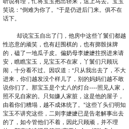
听说有理，忙将宝玉抱出轿来，送上马去。宝玉
笑说：“倒难为你了。”于是仍进后门来。俱不在
话下。
却说宝玉自出了门，他房中这些丫鬟们都越
性恣意的顽笑，也有赶围棋的，也有掷骰抹牌
的，磕了一地瓜子皮。偏奶母李嬷嬷拄拐进来请
安，瞧瞧宝玉，见宝玉不在家，丫鬟们只顾玩
闹，十分看不过。因叹道：“只从我出去了，不大
进来，你们越发没个样儿了，别的妈妈们越不敢
说你们了。那宝玉是个丈八的灯台----照见人家，
照不见自家的。只知嫌人家脏，这是他的屋子，
由着你们糟塌，越不成体统了。”这些丫头们明知
宝玉不讲究这些，二则李嬷嬷已是告老解事出去
的了，如今管他们不着，因此只顾顽，并不理