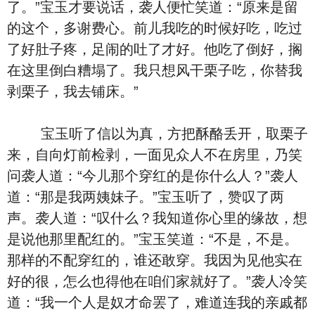
了。”宝玉才要说话，袭人便忙笑道：“原来是留
的这个，多谢费心。前儿我吃的时候好吃，吃过
了好肚子疼，足闹的吐了才好。他吃了倒好，搁
在这里倒白糟塌了。我只想风干栗子吃，你替我
剥栗子，我去铺床。”
宝玉听了信以为真，方把酥酪丢开，取栗子
来，自向灯前检剥，一面见众人不在房里，乃笑
问袭人道：“今儿那个穿红的是你什么人？”袭人
道：“那是我两姨妹子。”宝玉听了，赞叹了两
声。袭人道：“叹什么？我知道你心里的缘故，想
是说他那里配红的。”宝玉笑道：“不是，不是。
那样的不配穿红的，谁还敢穿。我因为见他实在
好的很，怎么也得他在咱们家就好了。”袭人冷笑
道：“我一个人是奴才命罢了，难道连我的亲戚都