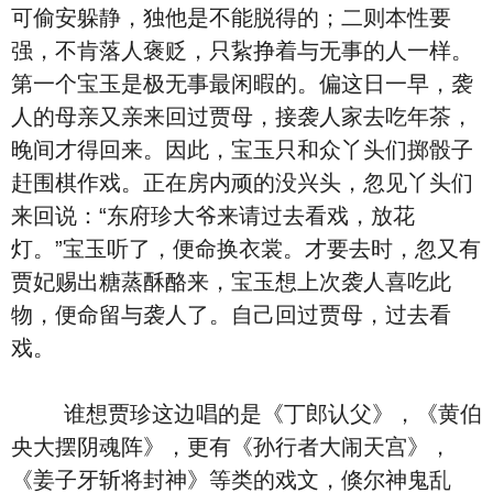
可偷安躲静，独他是不能脱得的；二则本性要
强，不肯落人褒贬，只紥挣着与无事的人一样。
第一个宝玉是极无事最闲暇的。偏这日一早，袭
人的母亲又亲来回过贾母，接袭人家去吃年茶，
晚间才得回来。因此，宝玉只和众丫头们掷骰子
赶围棋作戏。正在房内顽的没兴头，忽见丫头们
来回说：“东府珍大爷来请过去看戏，放花
灯。”宝玉听了，便命换衣裳。才要去时，忽又有
贾妃赐出糖蒸酥酪来，宝玉想上次袭人喜吃此
物，便命留与袭人了。自己回过贾母，过去看
戏。
谁想贾珍这边唱的是《丁郎认父》，《黄伯
央大摆阴魂阵》，更有《孙行者大闹天宫》，
《姜子牙斩将封神》等类的戏文，倏尔神鬼乱