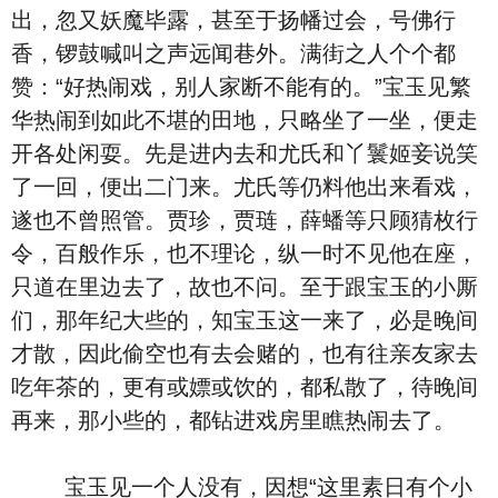
出，忽又妖魔毕露，甚至于扬幡过会，号佛行
香，锣鼓喊叫之声远闻巷外。满街之人个个都
赞：“好热闹戏，别人家断不能有的。”宝玉见繁
华热闹到如此不堪的田地，只略坐了一坐，便走
开各处闲耍。先是进内去和尤氏和丫鬟姬妾说笑
了一回，便出二门来。尤氏等仍料他出来看戏，
遂也不曾照管。贾珍，贾琏，薛蟠等只顾猜枚行
令，百般作乐，也不理论，纵一时不见他在座，
只道在里边去了，故也不问。至于跟宝玉的小厮
们，那年纪大些的，知宝玉这一来了，必是晚间
才散，因此偷空也有去会赌的，也有往亲友家去
吃年茶的，更有或嫖或饮的，都私散了，待晚间
再来，那小些的，都钻进戏房里瞧热闹去了。
宝玉见一个人没有，因想“这里素日有个小