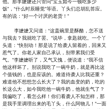
他。那李嬷嬷还只管问“宝玉如今一顿吃多少
饭”，“什么时辰睡觉”等语。丫头们总胡乱答应。
有的说：“好一个讨厌的老货！”
李嬷嬷又问道：“这盖碗里是酥酪，怎不送
与我去？我就吃了罢。”说毕，拿匙就吃。一个丫
头道：“快别动！那是说了给袭人留着的，回来又
惹气了。你老人家自己承认，别带累我们受
气。”李嬷嬷听了，又气又愧，便说道：“我不信
他这样坏了。别说我吃了一碗牛奶，就是再比这
个值钱的，也是应该的。难道待袭人比我还重？
难道他不想想怎么长大了？我的血变的奶，吃的
长这么大，如今我吃他一碗牛奶，他就生气了？
我偏吃了，看怎么样！你们看袭人不知怎样，那
是我手里调理出来的毛丫头，什么阿物儿！”一面