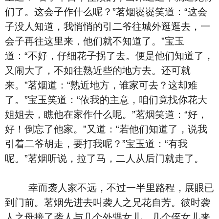
们了。这会子作什么呢？”茗烟嵸嵸笑道：“这会
子没人知道，我悄悄的引二爷往城外逛逛去，一
会子再往这里来，他们就不知道了。”宝玉
道：“不好，仔细花子拐了去。便是他们知道了，
又闹大了，不如往熟近些的地方去。还可就
来。”茗烟道：“熟近地方，谁家可去？这却难
了。”宝玉笑道：“依我的主意，咱们竟找你花大
姐姐去，瞧他在家作什么呢。”茗烟笑道：“好，
好！倒忘了他家。”又道：“若他们知道了，说我
引着二爷胡走，要打我呢？”宝玉道：“有我
呢。”茗烟听说，拉了马，二人从后门就走了。
幸而袭人家不远，不过一半里路程，展眼已
到门前。茗烟先进去叫袭人之兄花自芳。彼时袭
人之母接了袭人与几个外甥女儿，几个侄女儿来