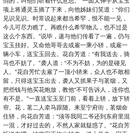
悄的，叫他们听着什么意思。”一面又伸手从宝玉
项上将通灵玉摘了下来，向他姊妹们笑道：“你们
见识见识。时常说起来都当希罕，恨不能一见，
今儿可尽力瞧了。再瞧什么希罕物儿，也不过是
这么个东西。”说毕，递与他们传看了一遍，仍与
宝玉挂好。又命他哥哥去或雇一乘小轿，或雇一
辆小车，送宝玉回去。花自芳道：“有我送去，骑
马也不妨了。”袭人道：“不为不妨，为的是碰见
人。”花自芳忙去雇了一顶小轿来，众人也不敢相
留，只得送宝玉出去，袭人又抓果子与茗烟，又
把些钱与他买花炮放，教他“不可告诉人，连你也
有不是。”一直送宝玉至门前，看着上轿，放下轿
帘。花，茗二人牵马跟随。来至宁府街，茗烟命
住轿，向花自芳道：“须等我同二爷还到东府里混
一混，才好过去的，不然人家就疑惑了。”花自芳