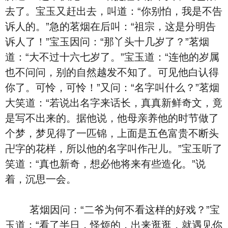
去了。宝玉又赶出去，叫道：“你别怕，我是不告
诉人的。”急的茗烟在后叫：“祖宗，这是分明告
诉人了！”宝玉因问：“那丫头十几岁了？”茗烟
道：“大不过十六七岁了。”宝玉道：“连他的岁属
也不问问，别的自然越发不知了。可见他白认得
你了。可怜，可怜！”又问：“名字叫什么？”茗烟
大笑道：“若说出名字来话长，真真新鲜奇文，竟
是写不出来的。据他说，他母亲养他的时节做了
个梦，梦见得了一匹锦，上面是五色富贵不断头
卍字的花样，所以他的名字叫作卍儿。”宝玉听了
笑道：“真也新奇，想必他将来有些造化。”说
着，沉思一会。
茗烟因问：“二爷为何不看这样的好戏？”宝
玉道：“看了半日，怪烦的，出来逛逛，就遇见你