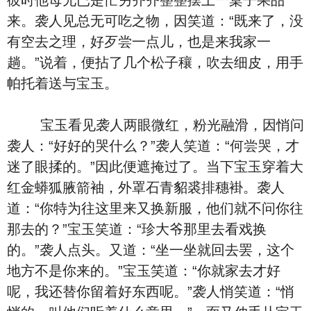
彼时他母兄已是忙另齐齐整整摆上一桌子果品
来。袭人见总无可吃之物，因笑道：“既来了，没
有空去之理，好歹尝一点儿，也是来我家一
趟。”说着，便拈了几个松子穰，吹去细皮，用手
帕托着送与宝玉。
宝玉看见袭人两眼微红，粉光融滑，因悄问
袭人：“好好的哭什么？”袭人笑道：“何尝哭，才
迷了眼揉的。”因此便遮掩过了。当下宝玉穿着大
红金蟒狐腋箭袖，外罩石青貂裘排穗褂。袭人
道：“你特为往这里来又换新服，他们就不问你往
那去的？”宝玉笑道：“珍大爷那里去看戏换
的。”袭人点头。又道：“坐一坐就回去罢，这个
地方不是你来的。”宝玉笑道：“你就家去才好
呢，我还替你留着好东西呢。”袭人悄笑道：“悄