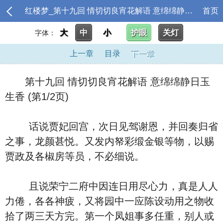
红楼梦_第十九回 情切切良宵花解语 意绵绵静日玉生香
首页
大
中
小
护眼
关灯
字体：
上一章
目录
下一章
第十九回 情切切良宵花解语 意绵绵静日玉
生香 (第1/2页)
话说贾妃回宫，次日见驾谢恩，并回奏归省
之事，龙颜甚悦。又发内帑彩缎金银等物，以赐
贾政及各椒房等员，不必细说。
且说荣宁二府中因连日用尽心力，真是人人
力倦，各各神疲，又将园中一应陈设动用之物收
拾了两三天方完。第一个凤姐事多任重，别人或