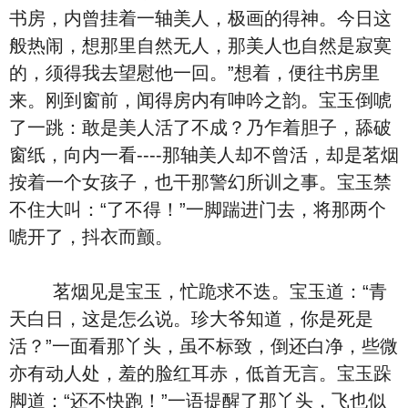
书房，内曾挂着一轴美人，极画的得神。今日这
般热闹，想那里自然无人，那美人也自然是寂寞
的，须得我去望慰他一回。”想着，便往书房里
来。刚到窗前，闻得房内有呻吟之韵。宝玉倒唬
了一跳：敢是美人活了不成？乃乍着胆子，舔破
窗纸，向内一看----那轴美人却不曾活，却是茗烟
按着一个女孩子，也干那警幻所训之事。宝玉禁
不住大叫：“了不得！”一脚踹进门去，将那两个
唬开了，抖衣而颤。
茗烟见是宝玉，忙跪求不迭。宝玉道：“青
天白日，这是怎么说。珍大爷知道，你是死是
活？”一面看那丫头，虽不标致，倒还白净，些微
亦有动人处，羞的脸红耳赤，低首无言。宝玉跺
脚道：“还不快跑！”一语提醒了那丫头，飞也似