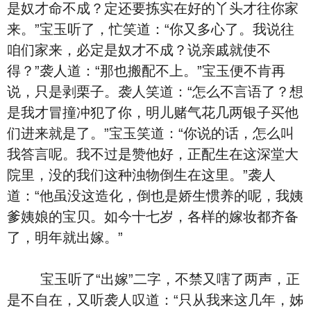
是奴才命不成？定还要拣实在好的丫头才往你家
来。”宝玉听了，忙笑道：“你又多心了。我说往
咱们家来，必定是奴才不成？说亲戚就使不
得？”袭人道：“那也搬配不上。”宝玉便不肯再
说，只是剥栗子。袭人笑道：“怎么不言语了？想
是我才冒撞冲犯了你，明儿赌气花几两银子买他
们进来就是了。”宝玉笑道：“你说的话，怎么叫
我答言呢。我不过是赞他好，正配生在这深堂大
院里，没的我们这种浊物倒生在这里。”袭人
道：“他虽没这造化，倒也是娇生惯养的呢，我姨
爹姨娘的宝贝。如今十七岁，各样的嫁妆都齐备
了，明年就出嫁。”
宝玉听了“出嫁”二字，不禁又嗐了两声，正
是不自在，又听袭人叹道：“只从我来这几年，姊