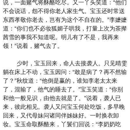
说，一面赌气将酥酪吃尽。又一丫头笑道：“他们
不会说话，怨不得你老人家生气。宝玉还时常送
东西孝敬你老去，岂有为这个不自在的。”李嬷嬷
道：“你们也不必妆狐媚子哄我，打量上次为茶撵
茜雪的事我不知道呢。明儿有了不是，我再来
领！”说着，赌气去了。
少时，宝玉回来，命人去接袭人。只见晴雯
躺在床上不动，宝玉因问：“敢是病了？再不然输
了？”秋纹道：“他倒是赢的，谁知李老太太来
了，混输了，他气的睡去了。”宝玉笑道：“你别
和他一般见识，由他去就是了。”说着，袭人已
来，彼此相见。袭人又问宝玉何处吃饭，多早晚
回来，又代母妹问诸同伴姊妹好。一时换衣卸
妆。宝玉命取酥酪来，丫鬟们回说：“李奶奶吃