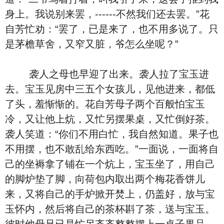
身上。我说别来罢，------不然我们还去罢。”花
自芳忙劝：“罢了，已是来了，也不用多说了。只
是茅檐草舍，又窄又脏，爷怎么坐呢？”
袭人之母也早迎了出来。袭人拉了宝玉进
去。宝玉见房中三五个女孩儿，见他进来，都低
了头，羞惭惭的。花自芳母子两个百般怕宝玉
冷，又让他上炕，又忙另摆果桌，又忙倒好茶。
袭人笑道：“你们不用白忙，我自然知道。果子也
不用摆，也不敢乱给东西吃。”一面说，一面将自
己的坐褥拿了铺在一个炕上，宝玉坐了，用自己
的脚炉垫了脚，向荷包内取出两个梅花香饼儿
来，又将自己的手炉掀开焚上，仍盖好，放与宝
玉怀内，然后将自己的茶杯斟了茶，送与宝玉。