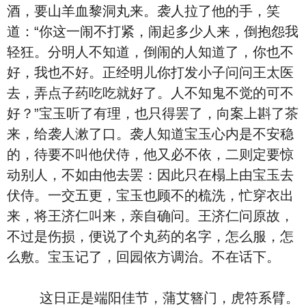
酒，要山羊血黎洞丸来。袭人拉了他的手，笑
道：“你这一闹不打紧，闹起多少人来，倒抱怨我
轻狂。分明人不知道，倒闹的人知道了，你也不
好，我也不好。正经明儿你打发小子问问王太医
去，弄点子药吃吃就好了。人不知鬼不觉的可不
好？”宝玉听了有理，也只得罢了，向案上斟了茶
来，给袭人漱了口。袭人知道宝玉心内是不安稳
的，待要不叫他伏侍，他又必不依，二则定要惊
动别人，不如由他去罢：因此只在榻上由宝玉去
伏侍。一交五更，宝玉也顾不的梳洗，忙穿衣出
来，将王济仁叫来，亲自确问。王济仁问原故，
不过是伤损，便说了个丸药的名字，怎么服，怎
么敷。宝玉记了，回园依方调治。不在话下。
这日正是端阳佳节，蒲艾簪门，虎符系臂。