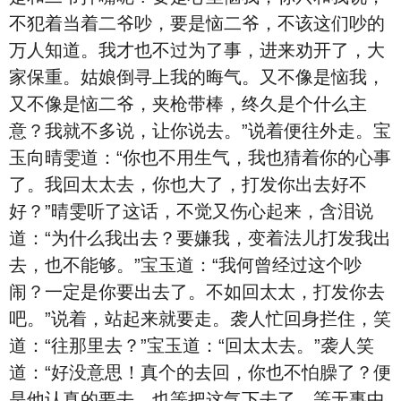
不犯着当着二爷吵，要是恼二爷，不该这们吵的
万人知道。我才也不过为了事，进来劝开了，大
家保重。姑娘倒寻上我的晦气。又不像是恼我，
又不像是恼二爷，夹枪带棒，终久是个什么主
意？我就不多说，让你说去。”说着便往外走。宝
玉向晴雯道：“你也不用生气，我也猜着你的心事
了。我回太太去，你也大了，打发你出去好不
好？”晴雯听了这话，不觉又伤心起来，含泪说
道：“为什么我出去？要嫌我，变着法儿打发我出
去，也不能够。”宝玉道：“我何曾经过这个吵
闹？一定是你要出去了。不如回太太，打发你去
吧。”说着，站起来就要走。袭人忙回身拦住，笑
道：“往那里去？”宝玉道：“回太太去。”袭人笑
道：“好没意思！真个的去回，你也不怕臊了？便
是他认真的要去，也等把这气下去了，等无事中