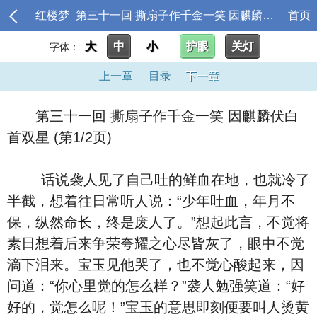
红楼梦_第三十一回 撕扇子作千金一笑 因麒麟伏白首双星
首页
大
中
小
护眼
关灯
字体：
上一章
目录
下一章
第三十一回 撕扇子作千金一笑 因麒麟伏白
首双星 (第1/2页)
话说袭人见了自己吐的鲜血在地，也就冷了
半截，想着往日常听人说：“少年吐血，年月不
保，纵然命长，终是废人了。”想起此言，不觉将
素日想着后来争荣夸耀之心尽皆灰了，眼中不觉
滴下泪来。宝玉见他哭了，也不觉心酸起来，因
问道：“你心里觉的怎么样？”袭人勉强笑道：“好
好的，觉怎么呢！”宝玉的意思即刻便要叫人烫黄