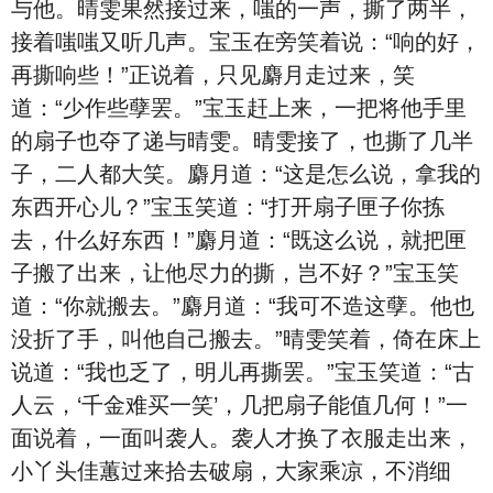
与他。晴雯果然接过来，嗤的一声，撕了两半，
接着嗤嗤又听几声。宝玉在旁笑着说：“响的好，
再撕响些！”正说着，只见麝月走过来，笑
道：“少作些孽罢。”宝玉赶上来，一把将他手里
的扇子也夺了递与晴雯。晴雯接了，也撕了几半
子，二人都大笑。麝月道：“这是怎么说，拿我的
东西开心儿？”宝玉笑道：“打开扇子匣子你拣
去，什么好东西！”麝月道：“既这么说，就把匣
子搬了出来，让他尽力的撕，岂不好？”宝玉笑
道：“你就搬去。”麝月道：“我可不造这孽。他也
没折了手，叫他自己搬去。”晴雯笑着，倚在床上
说道：“我也乏了，明儿再撕罢。”宝玉笑道：“古
人云，‘千金难买一笑’，几把扇子能值几何！”一
面说着，一面叫袭人。袭人才换了衣服走出来，
小丫头佳蕙过来拾去破扇，大家乘凉，不消细