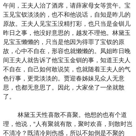
午间，王夫人治了酒席，请薛家母女等赏午。宝
玉见宝钗淡淡的，也不和他说话，自知是昨儿的
原故。王夫人见宝玉没精打彩，也只当是金钏儿
昨日之事，他没好意思的，越发不理他。林黛玉
见宝玉懒懒的，只当是他因为得罪了宝钗的原
故，心中不自在，形容也就懒懒的。凤姐昨日晚
间王夫人就告诉了他宝玉金钏的事，知道王夫人
不自在，自己如何敢说笑，也就随着王夫人的气
色行事，更觉淡淡的。贾迎春姊妹见众人无意
思，也都无意思了。因此，大家坐了一坐就散
了。
林黛玉天性喜散不喜聚。他想的也有个道
理，他说，“人有聚就有散，聚时欢喜，到散时岂
不清冷？既清冷则伤感，所以不如倒是不聚的