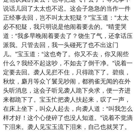
说话儿回了太太也不迟。这会子急急的当作一件
正经事去回，岂不叫太太犯疑？”宝玉道：“太太
必不犯疑，我只明说是他闹着要去的。”晴雯哭
道：“我多早晚闹着要去了？饶生了气，还拿话压
派我。只管去回，我一头碰死了也不出这门
儿。”宝玉道：“这也奇了。你又不去，你又闹些
什么？我经不起这吵，不如去了倒干净。”说着一
定要去回。袭人见拦不住，只得跪下了。碧痕，
秋纹，麝月等众丫鬟见吵闹，都鸦雀无闻的在外
头听消息，这会子听见袭人跪下央求，便一齐进
来都跪下了。宝玉忙把袭人扶起来，叹了一声，
在床上坐下，叫众人起去，向袭人道：“叫我怎么
样才好！这个心使碎了也没人知道。”说着不觉滴
下泪来。袭人见宝玉流下泪来，自己也就哭了。