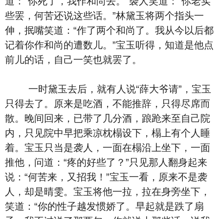
道：“你死了，我作和尚去。”袭人笑道：“你老实
些罢，何苦还说这些话。”林黛玉将两个指头一
伸，抿嘴笑道：“作了两个和尚了。我从今以后都
记着你作和尚的遭数儿。”宝玉听得，知道是他点
前儿的话，自己一笑也就罢了。
一时黛玉去后，就有人说“薛大爷请”，宝玉
只得去了。原来是吃酒，不能推辞，只得尽席而
散。晚间回来，已带了几分酒，踉跄来至自己院
内，只见院中早把乘凉枕榻设下，榻上有个人睡
着。宝玉只当是袭人，一面在榻沿上坐下，一面
推他，问道：“疼的好些了？”只见那人翻身起来
说：“何苦来，又招我！”宝玉一看，原来不是袭
人，却是晴雯。宝玉将他一拉，拉在身旁坐下，
笑道：“你的性子越发惯娇了。早起就是跌了扇