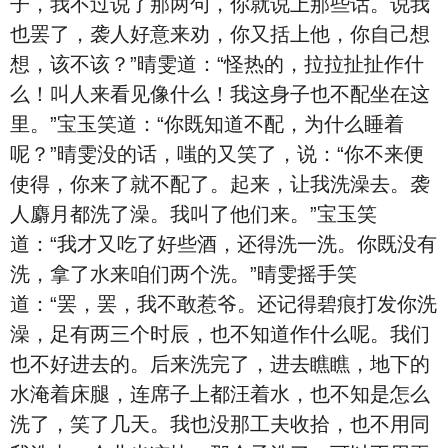
子，我不过说了那两句，你就说上那些话。说我
也罢了，袭人好意来劝，你又括上他，你自己想
想，该不该？”晴雯道：“怪热的，拉拉扯扯作什
么！叫人来看见像什么！我这身子也不配坐在这
里。”宝玉笑道：“你既知道不配，为什么睡着
呢？”晴雯没的话，嗤的又笑了，说：“你不来便
使得，你来了就不配了。起来，让我洗澡去。袭
人麝月都洗了澡。我叫了他们来。”宝玉笑
道：“我才又吃了好些酒，还得洗一洗。你既没有
洗，拿了水来咱们两个洗。”晴雯摇手笑
道：“罢，罢，我不敢惹爷。还记得碧痕打发你洗
澡，足有两三个时辰，也不知道作什么呢。我们
也不好进去的。后来洗完了，进去瞧瞧，地下的
水淹着床腿，连席子上都汪着水，也不知是怎么
洗了，笑了几天。我也没那工夫收拾，也不用同