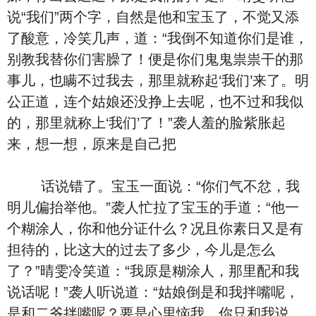
说“我们”两个字，自然是他和宝玉了，不觉又添
了酸意，冷笑几声，道：“我倒不知道你们是谁，
别教我替你们害臊了！便是你们鬼鬼祟祟干的那
事儿，也瞒不过我去，那里就称起‘我们’来了。明
公正道，连个姑娘还没挣上去呢，也不过和我似
的，那里就称上‘我们’了！”袭人羞的脸紫胀起
来，想一想，原来是自己把
话说错了。宝玉一面说：“你们气不忿，我
明儿偏抬举他。”袭人忙拉了宝玉的手道：“他一
个糊涂人，你和他分证什么？况且你素日又是有
担待的，比这大的过去了多少，今儿是怎么
了？”晴雯冷笑道：“我原是糊涂人，那里配和我
说话呢！”袭人听说道：“姑娘倒是和我拌嘴呢，
是和二爷拌嘴呢？要是心里恼我，你只和我说，