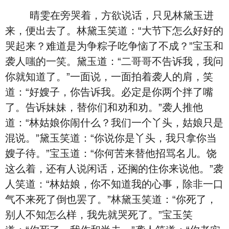
晴雯在旁哭着，方欲说话，只见林黛玉进
来，便出去了。林黛玉笑道：“大节下怎么好好的
哭起来？难道是为争粽子吃争恼了不成？”宝玉和
袭人嗤的一笑。黛玉道：“二哥哥不告诉我，我问
你就知道了。”一面说，一面拍着袭人的肩，笑
道：“好嫂子，你告诉我。必定是你两个拌了嘴
了。告诉妹妹，替你们和劝和劝。”袭人推他
道：“林姑娘你闹什么？我们一个丫头，姑娘只是
混说。”黛玉笑道：“你说你是丫头，我只拿你当
嫂子待。”宝玉道：“你何苦来替他招骂名儿。饶
这么着，还有人说闲话，还搁的住你来说他。”袭
人笑道：“林姑娘，你不知道我的心事，除非一口
气不来死了倒也罢了。”林黛玉笑道：“你死了，
别人不知怎么样，我先就哭死了。”宝玉笑