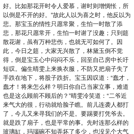
好。比如那花开时令人爱慕，谢时则增惆怅，所
以倒是不开的好。”故此人以为喜之时，他反以为
悲。那宝玉的情性只愿常聚，生怕一时散了添
悲，那花只愿常开，生怕一时谢了没趣；只到筵
散花谢，虽有万种悲伤，也就无可如何了。因
此，今日之筵，大家无兴散了，林黛玉倒不觉
得，倒是宝玉心中闷闷不乐，回至自己房中长吁
短叹。偏生晴雯上来换衣服，不防又把扇子失了
手跌在地下，将股子跌折。宝玉因叹道：“蠢才，
蠢才！将来怎么样？明日你自己当家立事，难道
也是这么顾前不顾后的？”晴雯冷笑道：“二爷近
来气大的很，行动就给脸子瞧。前儿连袭人都打
了，今儿又来寻我们的不是。要踢要打凭爷去。
就是跌了扇子，也是平常的事。先时连那么样的
玻璃缸，玛瑙碗不知弄坏了多少，也没见个大气