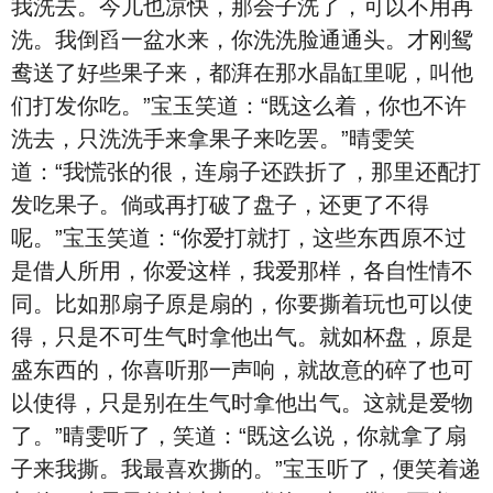
我洗去。今儿也凉快，那会子洗了，可以不用再
洗。我倒舀一盆水来，你洗洗脸通通头。才刚鸳
鸯送了好些果子来，都湃在那水晶缸里呢，叫他
们打发你吃。”宝玉笑道：“既这么着，你也不许
洗去，只洗洗手来拿果子来吃罢。”晴雯笑
道：“我慌张的很，连扇子还跌折了，那里还配打
发吃果子。倘或再打破了盘子，还更了不得
呢。”宝玉笑道：“你爱打就打，这些东西原不过
是借人所用，你爱这样，我爱那样，各自性情不
同。比如那扇子原是扇的，你要撕着玩也可以使
得，只是不可生气时拿他出气。就如杯盘，原是
盛东西的，你喜听那一声响，就故意的碎了也可
以使得，只是别在生气时拿他出气。这就是爱物
了。”晴雯听了，笑道：“既这么说，你就拿了扇
子来我撕。我最喜欢撕的。”宝玉听了，便笑着递