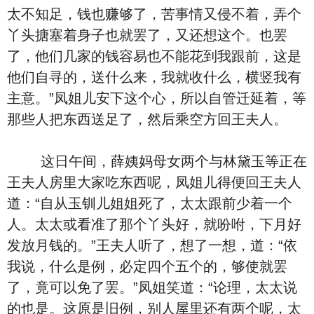
太不知足，钱也赚够了，苦事情又侵不着，弄个
丫头搪塞着身子也就罢了，又还想这个。也罢
了，他们几家的钱容易也不能花到我跟前，这是
他们自寻的，送什么来，我就收什么，横竖我有
主意。”凤姐儿安下这个心，所以自管迁延着，等
那些人把东西送足了，然后乘空方回王夫人。
这日午间，薛姨妈母女两个与林黛玉等正在
王夫人房里大家吃东西呢，凤姐儿得便回王夫人
道：“自从玉钏儿姐姐死了，太太跟前少着一个
人。太太或看准了那个丫头好，就吩咐，下月好
发放月钱的。”王夫人听了，想了一想，道：“依
我说，什么是例，必定四个五个的，够使就罢
了，竟可以免了罢。”凤姐笑道：“论理，太太说
的也是。这原是旧例，别人屋里还有两个呢，太