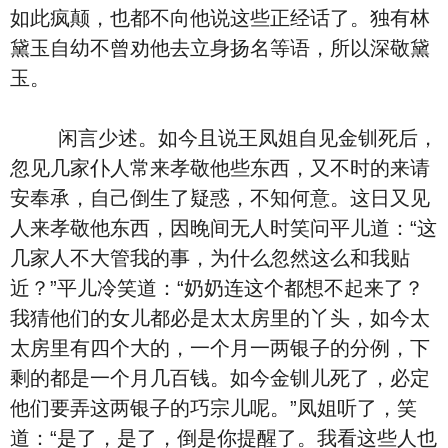
如此疯颠，也都不向他说这些正经话了。独有林
黛玉自幼不曾劝他去立身扬名等语，所以深敬黛
玉。
闲言少述。如今且说王凤姐自见金钏死后，
忽见几家仆人常来孝敬他些东西，又不时的来请
安奉承，自己倒生了疑惑，不知何意。这日又见
人来孝敬他东西，因晚间无人时笑问平儿道：“这
几家人不大管我的事，为什么忽然这么和我贴
近？”平儿冷笑道：“奶奶连这个都想不起来了？
我猜他们的女儿都必是太太房里的丫头，如今太
太房里有四个大的，一个月一两银子的分例，下
剩的都是一个月几百钱。如今金钏儿死了，必定
他们要弄这两银子的巧宗儿呢。”凤姐听了，笑
道：“是了，是了，倒是你提醒了。我看这些人也