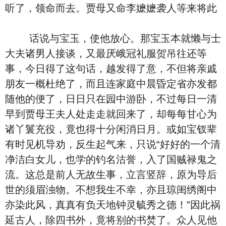
听了，领命而去。贾母又命李嬷嬷袭人等来将此
话说与宝玉，使他放心。那宝玉本就懒与士
大夫诸男人接谈，又最厌峨冠礼服贺吊往还等
事，今日得了这句话，越发得了意，不但将亲戚
朋友一概杜绝了，而且连家庭中晨昏定省亦发都
随他的便了，日日只在园中游卧，不过每日一清
早到贾母王夫人处走走就回来了，却每每甘心为
诸丫鬟充役，竟也得十分闲消日月。或如宝钗辈
有时见机导劝，反生起气来，只说“好好的一个清
净洁白女儿，也学的钓名沽誉，入了国贼禄鬼之
流。这总是前人无故生事，立言竖辞，原为导后
世的须眉浊物。不想我生不幸，亦且琼闺绣阁中
亦染此风，真真有负天地钟灵毓秀之德！”因此祸
延古人，除四书外，竟将别的书焚了。众人见他