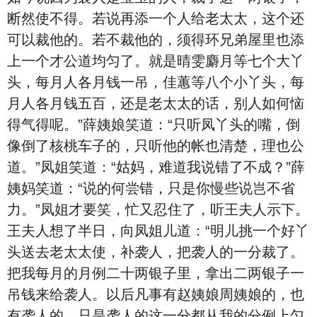
断然使不得。若说再添一个人给老太太，这个还
可以裁他的。若不裁他的，须得环兄弟屋里也添
上一个才公道均匀了。就是晴雯麝月等七个大丫
头，每月人各月钱一吊，佳蕙等八个小丫头，每
月人各月钱五百，还是老太太的话，别人如何恼
得气得呢。”薛姨娘笑道：“只听凤丫头的嘴，倒
像倒了核桃车子的，只听他的帐也清楚，理也公
道。”凤姐笑道：“姑妈，难道我说错了不成？”薛
姨妈笑道：“说的何尝错，只是你慢些说岂不省
力。”凤姐才要笑，忙又忍住了，听王夫人示下。
王夫人想了半日，向凤姐儿道：“明儿挑一个好丫
头送去老太太使，补袭人，把袭人的一分裁了。
把我每月的月例二十两银子里，拿出二两银子一
吊钱来给袭人。以后凡事有赵姨娘周姨娘的，也
有袭人的，只是袭人的这一分都从我的分例上匀