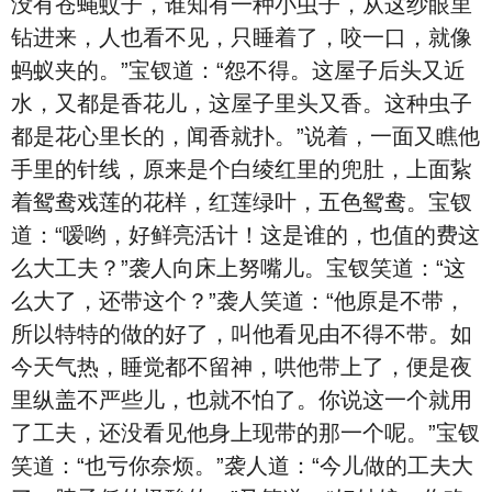
没有苍蝇蚊子，谁知有一种小虫子，从这纱眼里
钻进来，人也看不见，只睡着了，咬一口，就像
蚂蚁夹的。”宝钗道：“怨不得。这屋子后头又近
水，又都是香花儿，这屋子里头又香。这种虫子
都是花心里长的，闻香就扑。”说着，一面又瞧他
手里的针线，原来是个白绫红里的兜肚，上面紥
着鸳鸯戏莲的花样，红莲绿叶，五色鸳鸯。宝钗
道：“嗳哟，好鲜亮活计！这是谁的，也值的费这
么大工夫？”袭人向床上努嘴儿。宝钗笑道：“这
么大了，还带这个？”袭人笑道：“他原是不带，
所以特特的做的好了，叫他看见由不得不带。如
今天气热，睡觉都不留神，哄他带上了，便是夜
里纵盖不严些儿，也就不怕了。你说这一个就用
了工夫，还没看见他身上现带的那一个呢。”宝钗
笑道：“也亏你奈烦。”袭人道：“今儿做的工夫大