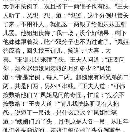
太倒不按例了。况且省下一两银子也有限。”王夫
人听了，又想一想，道：“也罢，这个分例只管关
了来，不用补人，就把这一两银子给他妹妹玉钏
儿罢。他姐姐伏侍了我一场，没个好结果，剩下
他妹妹跟着我，吃个双分子也不为过逾了。”凤姐
答应着，回头找玉钏儿，笑道：“大喜，大
喜。”玉钏儿过来磕了头。王夫人问道：“正要问
你，如今赵姨娘周姨娘的月例多少？”凤姐
道：“那是定例，每人二两。赵姨娘有环兄弟的二
两，共是四两，另外四串钱。”王夫人道：“可都
按数给他们？”凤姐见问的奇怪，忙道：“怎么不
按数给！”王夫人道：“前儿我恍惚听见有人抱
怨，说短了一吊钱，是什么原故？”凤姐忙笑
道：“姨娘们的丫头，月例原是人各一吊。从旧年
他们外头商议的，姨娘们每位的丫头分例减半，