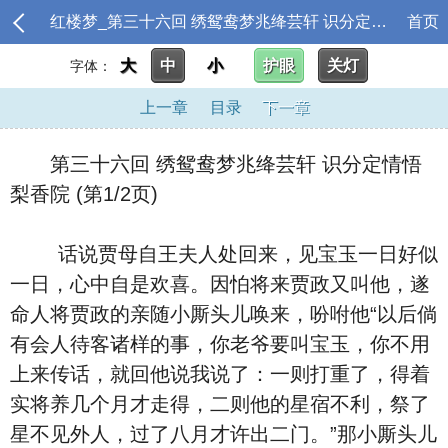
红楼梦_第三十六回 绣鸳鸯梦兆绛芸轩 识分定情悟梨香院
首页
大
中
小
护眼
关灯
字体：
上一章
目录
下一章
第三十六回 绣鸳鸯梦兆绛芸轩 识分定情悟
梨香院 (第1/2页)
话说贾母自王夫人处回来，见宝玉一日好似
一日，心中自是欢喜。因怕将来贾政又叫他，遂
命人将贾政的亲随小厮头儿唤来，吩咐他“以后倘
有会人待客诸样的事，你老爷要叫宝玉，你不用
上来传话，就回他说我说了：一则打重了，得着
实将养几个月才走得，二则他的星宿不利，祭了
星不见外人，过了八月才许出二门。”那小厮头儿