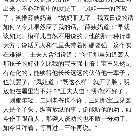
出来，不必动官中的就是了。”凤姐一一的答应
了，笑推薛姨妈道：“姑妈听见了，我素日说的话
如何？今儿果然应了我的话。”薛姨妈道：“早就
该如此。模样儿自然不用说的，他的那一种行事
大方，说话见人和气里头带着刚硬要强，这个实
在难得。”王夫人含泪说道：“你们那里知道袭人
那孩子的好处？比我的宝玉强十倍！宝玉果然是
有造化的，能够得他长长远远的伏侍他一辈子，
也就罢了。”凤姐道：“既这么样，就开了脸，明
放他在屋里岂不好？”王夫人道：“那就不好了，
一则都年轻，二则老爷也不许，三则那宝玉见袭
人是个丫头，纵有放纵的事，倒能听他的劝，如
今作了跟前人，那袭人该劝的也不敢十分劝了。
如今且浑着，等再过二三年再说。”