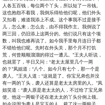
人各五百钱，每位两个丫头，所以短了一吊钱。
这也抱怨不着我，我倒乐得给他们呢，他们外头
又扣着，难道我添上不成。这个事我不过是接手
儿，怎么来，怎么去，由不得我作主。我倒说了
两三回，仍旧添上这两分的。他们说只有这个项
数，叫我也难再说了。如今我手里每月连日子都
不错给他们呢。先时在外头关，那个月不打饥
荒，何曾顺顺溜溜的得过一遭儿。”王夫人听说，
也就罢了，半日又问：“老太太屋里几个一两
的？”凤姐道：“八个。如今只有七个，那一个是
袭人。”王夫人道：“这就是了。你宝兄弟也并没
有一两的丫头，袭人还算是老太太房里的人。”凤
姐笑道：“袭人原是老太太的人，不过给了宝兄弟
使。他这一两银子还在老太太的丫头分例上领。
如今说因为袭人是宝玉的人，裁了这一两银子，