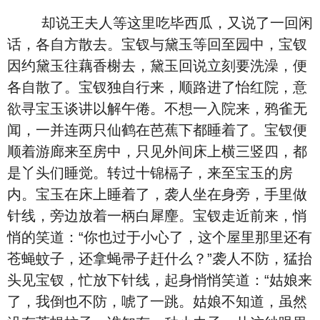
却说王夫人等这里吃毕西瓜，又说了一回闲
话，各自方散去。宝钗与黛玉等回至园中，宝钗
因约黛玉往藕香榭去，黛玉回说立刻要洗澡，便
各自散了。宝钗独自行来，顺路进了怡红院，意
欲寻宝玉谈讲以解午倦。不想一入院来，鸦雀无
闻，一并连两只仙鹤在芭蕉下都睡着了。宝钗便
顺着游廊来至房中，只见外间床上横三竖四，都
是丫头们睡觉。转过十锦槅子，来至宝玉的房
内。宝玉在床上睡着了，袭人坐在身旁，手里做
针线，旁边放着一柄白犀麈。宝钗走近前来，悄
悄的笑道：“你也过于小心了，这个屋里那里还有
苍蝇蚊子，还拿蝇帚子赶什么？”袭人不防，猛抬
头见宝钗，忙放下针线，起身悄悄笑道：“姑娘来
了，我倒也不防，唬了一跳。姑娘不知道，虽然