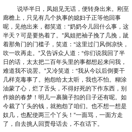
说毕半日，凤姐见无话，便转身出来。刚至
廊檐上，只见有几个执事的媳妇子正等他回事
呢，见他出来，都笑道：“奶奶今儿回什么事，这
半天？可是要热着了。”凤姐把袖子挽了几挽，跐
着那角门的门槛子，笑道：“这里过门风倒凉快，
吹一吹再走。”又告诉众人道：“你们说我回了半
日的话，太太把二百年头里的事都想起来问我，
难道我不说罢。”又冷笑道：“我从今以后倒要干
几样克毒事了。抱怨给太太听，我也不怕。糊涂
油蒙了心，烂了舌头，不得好死的下作东西，别
作娘的春梦！明儿一裹脑子扣的日子还有呢。如
今裁了丫头的钱，就抱怨了咱们。也不想一想是
奴几，也配使两三个丫头！”一面骂，一面方走
了，自去挑人回贾母话去，不在话下。