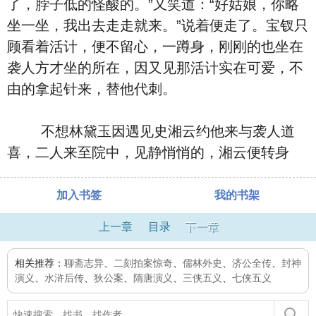
了，脖子低的怪酸的。”又笑道：“好姑娘，你略
坐一坐，我出去走走就来。”说着便走了。宝钗只
顾看着活计，便不留心，一蹲身，刚刚的也坐在
袭人方才坐的所在，因又见那活计实在可爱，不
由的拿起针来，替他代刺。
不想林黛玉因遇见史湘云约他来与袭人道
喜，二人来至院中，见静悄悄的，湘云便转身
加入书签
我的书架
上一章
目录
下一章
相关推荐：
聊斋志异
、
二刻拍案惊奇
、
儒林外史
、
济公全传
、
封神
演义
、
水浒后传
、
狄公案
、
隋唐演义
、
三侠五义
、
七侠五义