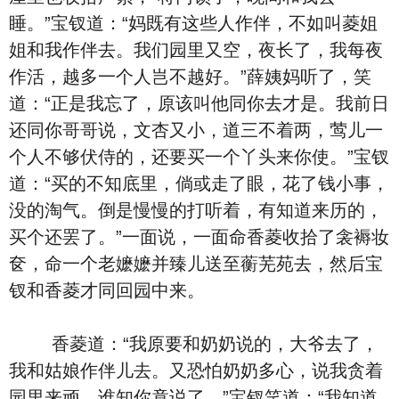
睡。”宝钗道：“妈既有这些人作伴，不如叫菱姐
姐和我作伴去。我们园里又空，夜长了，我每夜
作活，越多一个人岂不越好。”薛姨妈听了，笑
道：“正是我忘了，原该叫他同你去才是。我前日
还同你哥哥说，文杏又小，道三不着两，莺儿一
个人不够伏侍的，还要买一个丫头来你使。”宝钗
道：“买的不知底里，倘或走了眼，花了钱小事，
没的淘气。倒是慢慢的打听着，有知道来历的，
买个还罢了。”一面说，一面命香菱收拾了衾褥妆
奁，命一个老嬷嬷并臻儿送至蘅芜苑去，然后宝
钗和香菱才同回园中来。
香菱道：“我原要和奶奶说的，大爷去了，
我和姑娘作伴儿去。又恐怕奶奶多心，说我贪着
园里来顽，谁知你竟说了。”宝钗笑道：“我知道