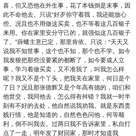
喜，但又恐他在外生事，花了本钱倒是末事，因
此不命他去。只说“好歹你守着我，我还能放心
些。况且也不用做这买卖，也不等着这几百银子
来用。你在家里安分守己的，就强似这几百银子
了。”薛蟠主意已定，那里肯依。只说：“天天又
说我不知世事，这个也不知，那个也不学。如今
我发狠把那些没要紧的都断了，如今要成人立
事，学习着做买卖，又不准我了，叫我怎么样
呢？我又不是个丫头，把我关在家里，何日是个
了日？况且那张德辉又是个年高有德的，咱们和
他世交，我同他去，怎么得有舛错？我就一时半
刻有不好的去处，他自然说我劝我。就是东西贵
贱行情，他是知道的，自然色色问他，何等顺
利，倒不叫我去。过两日我不告诉家里，私自打
点了一走，明年发了财回家，那时才知道我