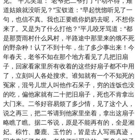
见。”平儿笑道：“老爷把二爷打了个动不得，难
道姑娘就没听见？”宝钗道：“早起恍惚听见了一
句，也信不真。我也正要瞧你奶奶去呢，不想你
来了。又是为了什么打他？”平儿咬牙骂道：“都
是那贾雨村什么风村，半路途中那里来的饿不死
的野杂种！认了不到十年，生了多少事出来！今
年春天，老爷不知在那个地方看见了几把旧扇
子，回家看家里所有收着的这些好扇子都不中用
了，立刻叫人各处搜求。谁知就有一个不知死的
冤家，混号儿世人叫他作石呆子，穷的连饭也没
的吃，偏他家就有二十把旧扇子，死也不肯拿出
大门来。二爷好容易烦了多少情，见了这个人，
说之再三，把二爷请到他家里坐着，拿出这扇子
略瞧了瞧。据二爷说，原是不能再有的，全是湘
妃、棕竹、麋鹿、玉竹的，皆是古人写画真迹，