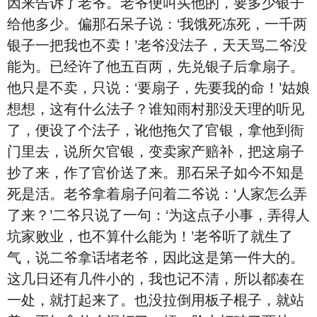
因来告诉了老爷。老爷便叫买他的，要多少银子
给他多少。偏那石呆子说：‘我饿死冻死，一千两
银子一把我也不卖！’老爷没法子，天天骂二爷没
能为。已经许了他五百两，先兑银子后拿扇子。
他只是不卖，只说：‘要扇子，先要我的命！’姑娘
想想，这有什么法子？谁知雨村那没天理的听见
了，便设了个法子，讹他拖欠了官银，拿他到衙
门里去，说所欠官银，变卖家产赔补，把这扇子
抄了来，作了官价送了来。那石呆子如今不知是
死是活。老爷拿着扇子问着二爷说：‘人家怎么弄
了来？’二爷只说了一句：‘为这点子小事，弄得人
坑家败业，也不算什么能为！’老爷听了就生了
气，说二爷拿话堵老爷，因此这是第一件大的。
这几日还有几件小的，我也记不清，所以都凑在
一处，就打起来了。也没拉倒用板子棍子，就站