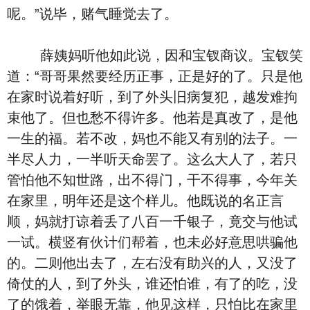
呢。”说毕，赌气睡觉去了。
薛姨妈听他如此说，因和宝钗商议。宝钗笑
道：“哥哥果然要经历正事，正是好的了。只是他
在家时说着好听，到了外头旧病复犯，越发难拘
束他了。但也愁不得许多。他若是真改了，是他
一生的福。若不改，妈也不能又有别的法子。一
半尽人力，一半听天命罢了。这么大人了，若只
管怕他不知世路，出不得门，干不得事，今年关
在家里，明年还是这个样儿。他既说的名正言
顺，妈就打谅着丢了八百一千银子，竟交与他试
一试。横竖有伙计们帮着，也未必好意思哄骗他
的。二则他出去了，左右没有助兴的人，又没了
倚仗的人，到了外头，谁还怕谁，有了的吃，没
了的饿着，举眼无靠，他见这样，只怕比在家里