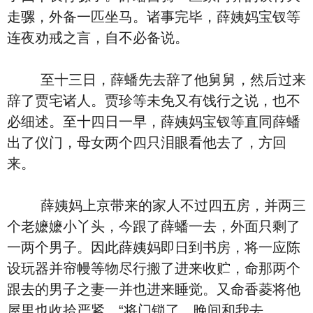
走骡，外备一匹坐马。诸事完毕，薛姨妈宝钗等
连夜劝戒之言，自不必备说。
至十三日，薛蟠先去辞了他舅舅，然后过来
辞了贾宅诸人。贾珍等未免又有饯行之说，也不
必细述。至十四日一早，薛姨妈宝钗等直同薛蟠
出了仪门，母女两个四只泪眼看他去了，方回
来。
薛姨妈上京带来的家人不过四五房，并两三
个老嬷嬷小丫头，今跟了薛蟠一去，外面只剩了
一两个男子。因此薛姨妈即日到书房，将一应陈
设玩器并帘幔等物尽行搬了进来收贮，命那两个
跟去的男子之妻一并也进来睡觉。又命香菱将他
屋里也收拾严紧，“将门锁了，晚间和我去