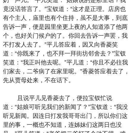
奶一声儿。”平儿笑道：“姑娘说的是那里话？我
竟没话答言了。”宝钗道：“这才是正理。店房也
有个主人，庙里也有个住持，虽不是大事，到底
告诉一声，便是园里坐更上夜的人知道添了他两
个，也好关门候户的了。你回去告诉一声罢，我
不打发人去了。”平儿答应着，因又向香菱笑
道：“你既来了，也不拜一拜街坊邻舍去？”宝钗
笑道：“我正叫他去呢。”平儿道：“你且不必往我
们家去，二爷病了在家里呢。”香菱答应着去了，
先从贾母处来，不在话下。
且说平儿见香菱去了，便拉宝钗忙说
道：“姑娘可听见我们的新闻了？”宝钗道：“我没
听见新闻。因连日打发我哥哥出门，所以你们这
里的事，一概也不知道，连姊妹们这两日也没