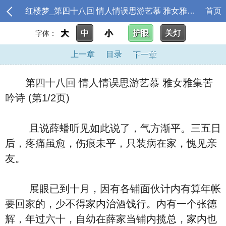
红楼梦_第四十八回 情人情误思游艺慕 雅女雅集苦吟诗
首页
大
中
小
护眼
关灯
字体：
上一章
目录
下一章
第四十八回 情人情误思游艺慕 雅女雅集苦
吟诗 (第1/2页)
且说薛蟠听见如此说了，气方渐平。三五日
后，疼痛虽愈，伤痕未平，只装病在家，愧见亲
友。
展眼已到十月，因有各铺面伙计内有算年帐
要回家的，少不得家内治酒饯行。内有一个张德
辉，年过六十，自幼在薛家当铺内揽总，家内也