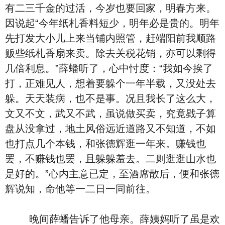
有二三千金的过活，今岁也要回家，明春方来。
因说起“今年纸札香料短少，明年必是贵的。明年
先打发大小儿上来当铺内照管，赶端阳前我顺路
贩些纸札香扇来卖。除去关税花销，亦可以剩得
几倍利息。”薛蟠听了，心中忖度：“我如今挨了
打，正难见人，想着要躲个一年半载，又没处去
躲。天天装病，也不是事。况且我长了这么大，
文又不文，武又不武，虽说做买卖，究竟戥子算
盘从没拿过，地土风俗远近道路又不知道，不如
也打点几个本钱，和张德辉逛一年来。赚钱也
罢，不赚钱也罢，且躲躲羞去。二则逛逛山水也
是好的。”心内主意已定，至酒席散后，便和张德
辉说知，命他等一二日一同前往。
晚间薛蟠告诉了他母亲。薛姨妈听了虽是欢