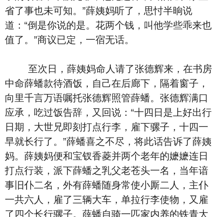
省了事也未可知。”薛姨妈听了，思忖半晌说
道：“倒是你说的是。花两个钱，叫他学些乖来也
值了。”商议已定，一宿无话。
至次日，薛姨妈命人请了张德辉来，在书房
中命薛蟠款待酒饭，自己在后廊下，隔着窗子，
向里千言万语嘱托张德辉照管薛蟠。张德辉满口
应承，吃过饭告辞，又回说：“十四日是上好出行
日期，大世兄即刻打点行李，雇下骡子，十四一
早就长行了。”薛蟠喜之不尽，将此话告诉了薛姨
妈。薛姨妈便和宝钗香菱并两个老年的嬷嬷连日
打点行装，派下薛蟠之乳父老苍头一名，当年谙
事旧仆二名，外有薛蟠随身常使小厮二人，主仆
一共六人，雇了三辆大车，单拉行李使物，又雇
了四个长行骡子。薛蟠自骑一匹家内养的铁青大