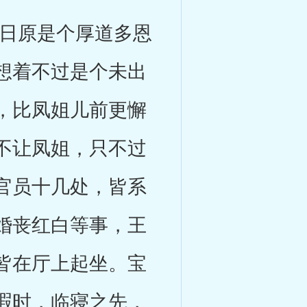
日原是个厚道多恩
想着不过是个未出
，比凤姐儿前更懈
不让凤姐，只不过
官员十几处，皆系
婚丧红白等事，王
皆在厅上起坐。宝
暇时，临寝之先，