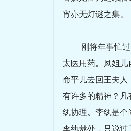
宵亦无灯谜之集。
刚将年事忙过，
太医用药。凤姐儿
命平儿去回王夫人
有许多的精神？凡
纨协理。李纨是个
李纨裁处，只说过