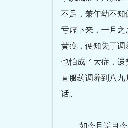
不足，兼年幼不知
亏虚下来，一月之
黄瘦，便知失于调
也怕成了大症，遗
直服药调养到八九
话。
如今且说目今王