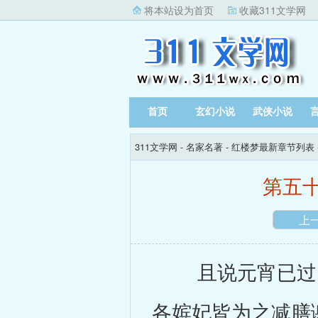
将本站设为首页
收藏311文学网
首页
玄幻小说
武侠小说
311文学网
-
名家名著
-
红楼梦最新章节列表
第五
上
且说元宵已过，
各嫔妃皆为之减膳