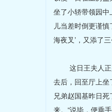
坐了小轿带领园中
儿当差时倒更谨慎
海夜叉’，又添了三
这日王夫人正是
去后，回至厅上坐
兄弟赵国基昨日死
来。”说毕，便垂