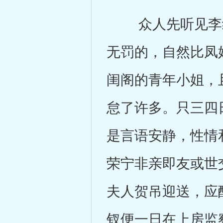
众人先听见李纨
无罚的，自然比凤
闺阁的青年小姐，
怠了许多。只三四
是言语安静，性情
荣宁非亲即友或世
夫人贺吊迎送，应
钗便一日在上房监