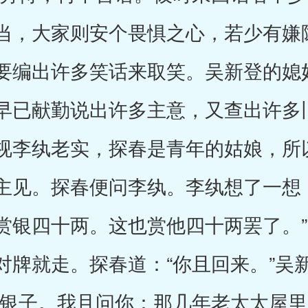
当，大家则安个畏惧之心，若少有嫌
要编出许多笑话来取笑。吴新登的媳
早已献勤说出许多主意，又查出许多
视李纨老实，探春是青年的姑娘，所
主见。探春便问李纨。李纨想了一想
赏银四十两。这也赏他四十两罢了。
对牌就走。探春道：“你且回来。”吴
支银子。我且问你：那几年老太太屋