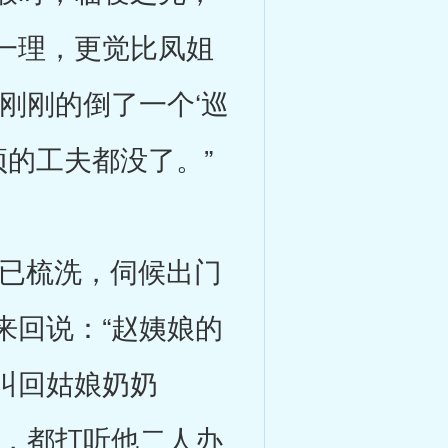
一理，更觉比凤姐
刚刚的倒了一个‘巡
顽的工夫都没了。”
已梳洗，伺候出门
来回说：“赵姨娘的
叫回姑娘奶奶
少，都打听他二人办