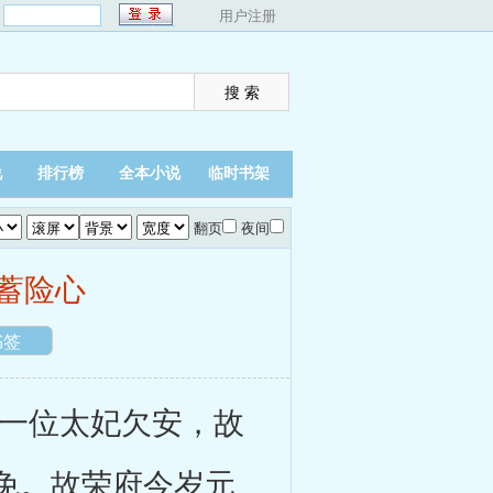
：
用户注册
说
排行榜
全本小说
临时书架
翻页
夜间
蓄险心
书签
一位太妃欠安，故
免。故荣府今岁元