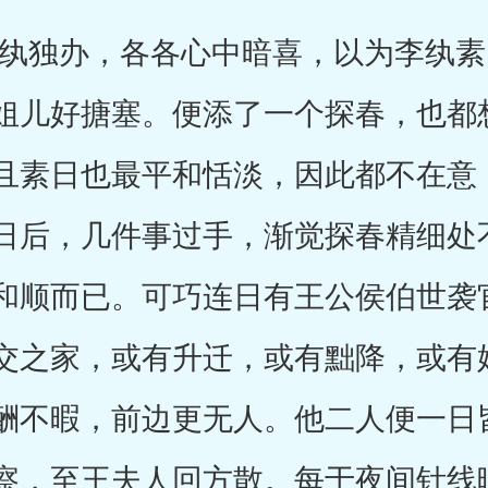
独办，各各心中暗喜，以为李纨素
姐儿好搪塞。便添了一个探春，也都
且素日也最平和恬淡，因此都不在意
日后，几件事过手，渐觉探春精细处
和顺而已。可巧连日有王公侯伯世袭
交之家，或有升迁，或有黜降，或有
酬不暇，前边更无人。他二人便一日
察，至王夫人回方散。每于夜间针线