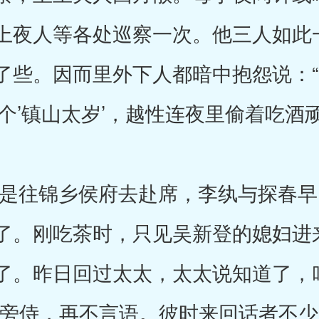
上夜人等各处巡察一次。他三人如此
了些。因而里外下人都暗中抱怨说：“
个’镇山太岁’，越性连夜里偷着吃酒
往锦乡侯府去赴席，李纨与探春早
了。刚吃茶时，只见吴新登的媳妇进
了。昨日回过太太，太太说知道了，
手旁侍，再不言语。彼时来回话者不