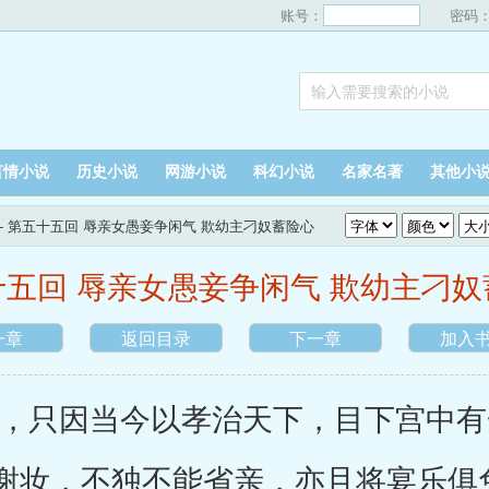
账号：
密码
言情小说
历史小说
网游小说
科幻小说
名家名著
其他小
- 第五十五回 辱亲女愚妾争闲气 欺幼主刁奴蓄险心
十五回 辱亲女愚妾争闲气 欺幼主刁奴
一章
返回目录
下一章
加入
只因当今以孝治天下，目下宫中有
谢妆，不独不能省亲，亦且将宴乐俱