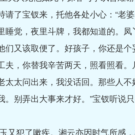
特请了宝钗来，托他各处小心：“老
里睡觉，夜里斗牌，我都知道的。凤
他们又该取便了。好孩子，你还是个
工夫，你替我辛苦两天，照看照看。
老太太问出来，我没话回。那些人不
我。别弄出大事来才好。”宝钗听说
又犯了嗽疾。湘云亦因时气所感，