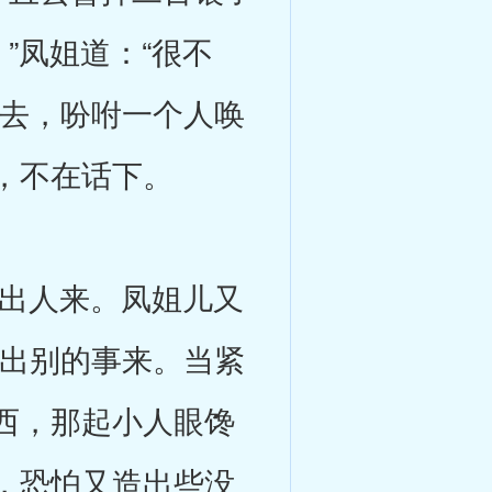
”凤姐道：“很不
拿去，吩咐一个人唤
，不在话下。
出人来。凤姐儿又
生出别的事来。当紧
西，那起小人眼馋
，恐怕又造出些没