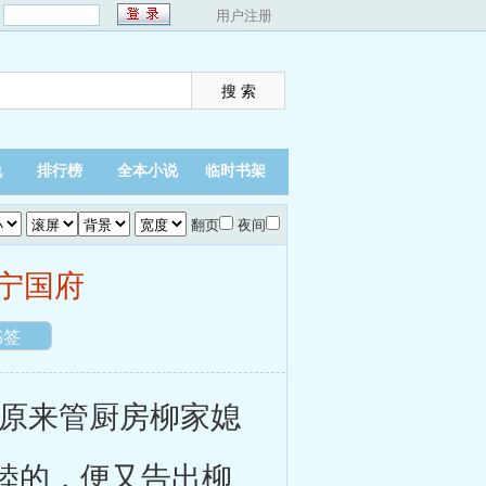
：
用户注册
说
排行榜
全本小说
临时书架
翻页
夜间
宁国府
书签
原来管厨房柳家媳
睦的，便又告出柳