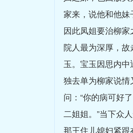
家来，说他和他妹
因此凤姐要治柳家
院人最为深厚，故
玉。宝玉因思内中
独去单为柳家说情
问：“你的病可好
二姐姐。”当下众
那王住儿媳妇紧跟