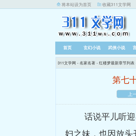
将本站设为首页
收藏311文学网
首页
玄幻小说
武侠小说
311文学网
-
名家名著
-
红楼梦最新章节列表
第七
上
话说平儿听迎春
妇之妹，也因放头