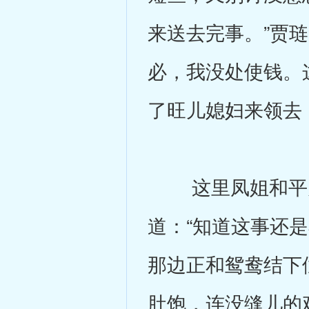
来送去完事。”贾琏
必，我没处使钱。
了旺儿媳妇来领去
这里凤姐和平儿
道：“知道这事还
那边正和鸳鸯结下
肚饱，连没缝儿的