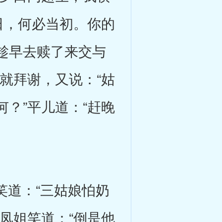
日，何必当初。你的
趁早去赎了来交与
就拜谢，又说：“姑
？”平儿道：“赶晚
道：“三姑娘怕奶
凤姐笑道：“倒是他