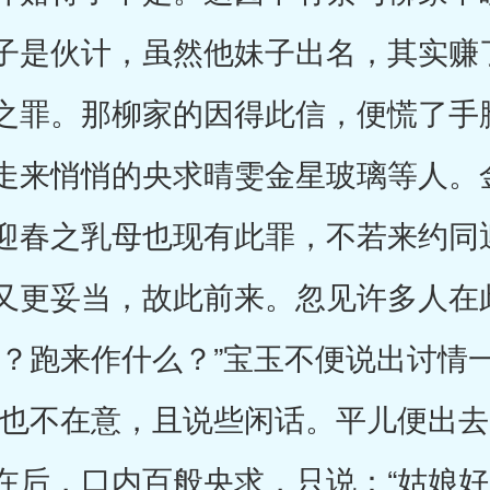
子是伙计，虽然他妹子出名，其实赚
之罪。那柳家的因得此信，便慌了手
走来悄悄的央求晴雯金星玻璃等人。
迎春之乳母也现有此罪，不若来约同
又更妥当，故此前来。忽见许多人在
了？跑来作什么？”宝玉不便说出讨情
人也不在意，且说些闲话。平儿便出
在后，口内百般央求，只说：“姑娘