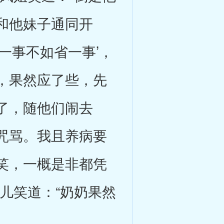
和他妹子通同开
一事不如省一事’，
，果然应了些，先
了，随他们闹去
咒骂。我且养病要
笑，一概是非都凭
儿笑道：“奶奶果然