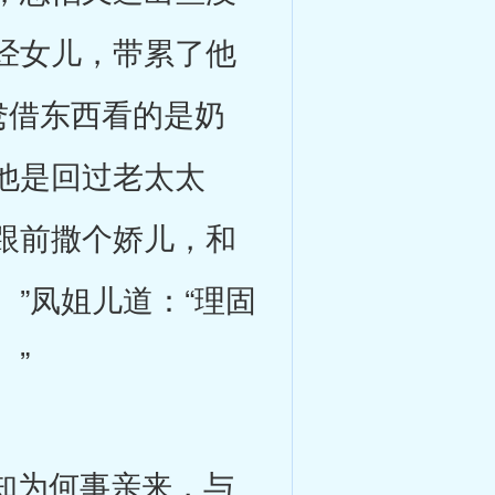
经女儿，带累了他
鸯借东西看的是奶
他是回过老太太
跟前撒个娇儿，和
”凤姐儿道：“理固
”
知为何事亲来，与