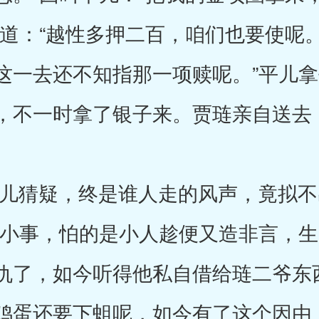
道：“越性多押二百，咱们也要使呢。
这一去还不知指那一项赎呢。”平儿
，不一时拿了银子来。贾琏亲自送去
猜疑，终是谁人走的风声，竟拟不
是小事，怕的是小人趁便又造非言，
仇了，如今听得他私自借给琏二爷东
鸡蛋还要下蛆呢，如今有了这个因由