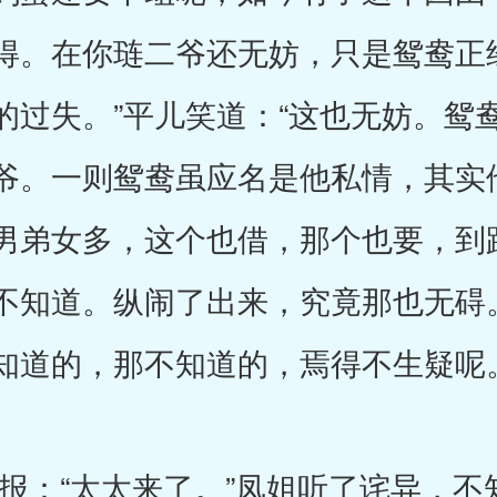
得。在你琏二爷还无妨，只是鸳鸯正
的过失。”平儿笑道：“这也无妨。鸳
爷。一则鸳鸯虽应名是他私情，其实
男弟女多，这个也借，那个也要，到
不知道。纵闹了出来，究竟那也无碍。
知道的，那不知道的，焉得不生疑呢。
“太太来了。”凤姐听了诧异，不