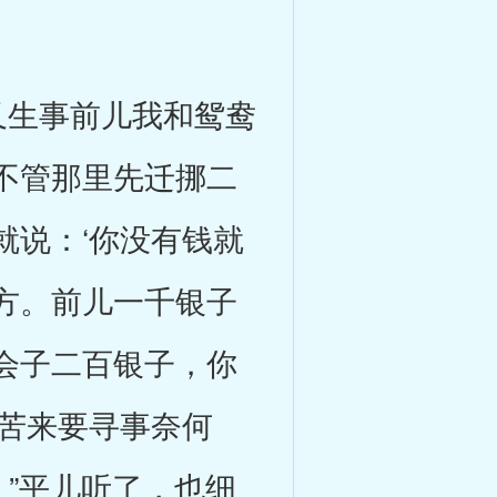
生事前儿我和鸳鸯
不管那里先迁挪二
就说：‘你没有钱就
方。前儿一千银子
会子二百银子，你
何苦来要寻事奈何
。”平儿听了，也细