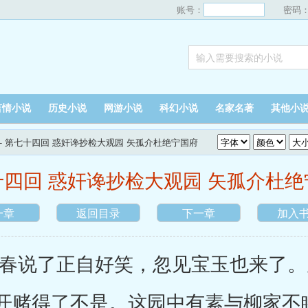
账号：
密码
言情小说
历史小说
网游小说
科幻小说
名家名著
其他小
- 第七十四回 惑奸谗抄检大观园 矢孤介杜绝宁国府
十四回 惑奸谗抄检大观园 矢孤介杜绝
一章
返回目录
下一章
加入
说了正自好笑，忽见宝玉也来了。
开赌得了不是。这园中有素与柳家不