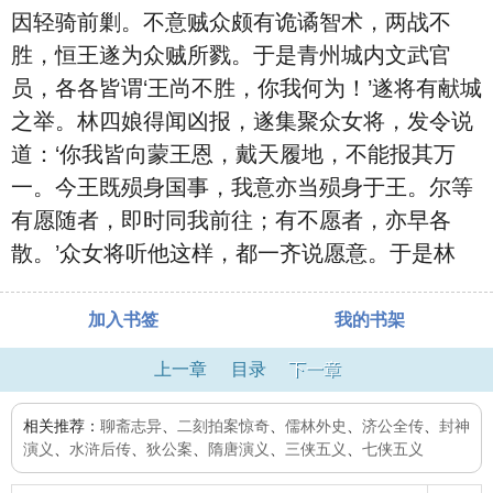
因轻骑前剿。不意贼众颇有诡谲智术，两战不
胜，恒王遂为众贼所戮。于是青州城内文武官
员，各各皆谓‘王尚不胜，你我何为！’遂将有献城
之举。林四娘得闻凶报，遂集聚众女将，发令说
道：‘你我皆向蒙王恩，戴天履地，不能报其万
一。今王既殒身国事，我意亦当殒身于王。尔等
有愿随者，即时同我前往；有不愿者，亦早各
散。’众女将听他这样，都一齐说愿意。于是林
加入书签
我的书架
上一章
目录
下一章
相关推荐：
聊斋志异
、
二刻拍案惊奇
、
儒林外史
、
济公全传
、
封神
演义
、
水浒后传
、
狄公案
、
隋唐演义
、
三侠五义
、
七侠五义