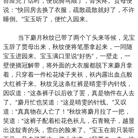
答应完了话时，便说骑马颠了，骨头疼。贾母便
说：“快回房去换了衣服，疏散疏散就好了，不许
睡倒。”宝玉听了，便忙入园来。
当下麝月秋纹已带了两个丫头来等候，见宝
玉辞了贾母出来，秋纹便将笔墨拿起来，一同随
宝玉进园来。宝玉满口里说“好热”，一壁走，一
壁便摘冠解带，将外面的大衣服都脱下来麝月拿
着，只穿着一件松花绫子夹袄，袄内露出血点般
大红裤子来。秋纹见这条红裤是晴雯手内针线，
因叹道：“这条裤子以后收了罢，真是物件在人去
了。”麝月忙也笑道：“这是晴雯的针线。”又叹
道：“真真物在人亡了！”秋纹将麝月拉了一把，
笑道：“这裤子配着松花色袄儿，石青靴子，越显
出这靛青的头，雪白的脸来了。”宝玉在前只装听