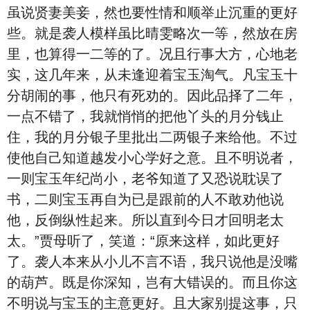
虽说贤妻美妾，然也要性情和顺举止沉重的更好
些。就是袭人模样虽比晴雯略次一等，然放在房
里，也算得一二等的了。况且行事大方，心地老
实，这几年来，从未逢迎着宝玉淘气。凡宝玉十
分胡闹的事，他只有死劝的。因此品择了二年，
一点不错了，我就悄悄的把他丫头的月分钱止
住，我的月分银子里批出二两银子来给他。不过
使他自己知道越发小心学好之意。且不明说者，
一则宝玉年纪尚小，老爷知道了又恐说耽误了
书，二则宝玉再自为已是跟前的人不敢劝他说
他，反倒纵性起来。所以直到今日才回明老太
太。”贾母听了，笑道：“原来这样，如此更好
了。袭人本来从小儿不言不语，我只说他是没嘴
的葫芦。既是你深知，岂有大错误的。而且你这
不明说与宝玉的主意更好。且大家别提这事，只