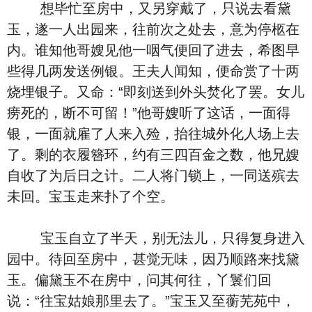
想毕忙至房中，又另穿戴了，只说去看黛
玉，遂一人出园来，往前次之处去，意为停柩在
内。谁知他哥嫂见他一咽气便回了进去，希图早
些得几两发送例银。王夫人闻知，便命赏了十两
烧埋银子。又命：“即刻送到外头焚化了罢。女儿
痨死的，断不可留！”他哥嫂听了这话，一面得
银，一面就雇了人来入殓，抬往城外化人场上去
了。剩的衣履簪环，约有三四百金之数，他兄嫂
自收了为后日之计。二人将门锁上，一同送殡去
未回。宝玉走来扑了个空。
宝玉自立了半天，别无法儿，只得复身进入
园中。待回至房中，甚觉无味，因乃顺路来找黛
玉。偏黛玉不在房中，问其何往，丫鬟们回
说：“往宝姑娘那里去了。”宝玉又至蘅芜苑中，