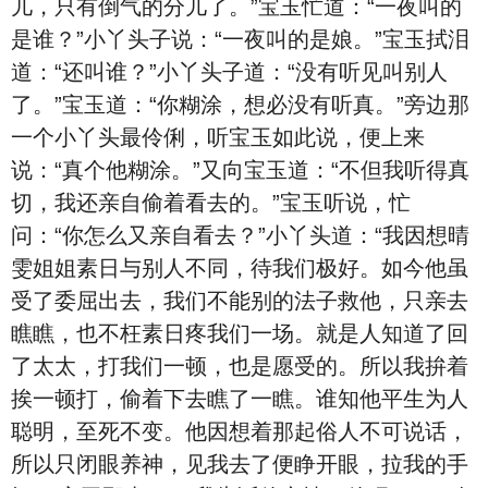
儿，只有倒气的分儿了。”宝玉忙道：“一夜叫的
是谁？”小丫头子说：“一夜叫的是娘。”宝玉拭泪
道：“还叫谁？”小丫头子道：“没有听见叫别人
了。”宝玉道：“你糊涂，想必没有听真。”旁边那
一个小丫头最伶俐，听宝玉如此说，便上来
说：“真个他糊涂。”又向宝玉道：“不但我听得真
切，我还亲自偷着看去的。”宝玉听说，忙
问：“你怎么又亲自看去？”小丫头道：“我因想晴
雯姐姐素日与别人不同，待我们极好。如今他虽
受了委屈出去，我们不能别的法子救他，只亲去
瞧瞧，也不枉素日疼我们一场。就是人知道了回
了太太，打我们一顿，也是愿受的。所以我拚着
挨一顿打，偷着下去瞧了一瞧。谁知他平生为人
聪明，至死不变。他因想着那起俗人不可说话，
所以只闭眼养神，见我去了便睁开眼，拉我的手