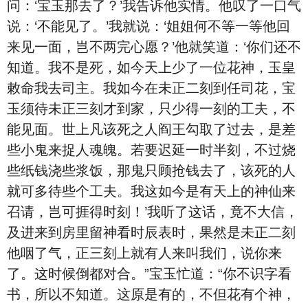
问：‘宝玉那去了？’我告诉他实情。他叹了一口气
说：‘不能见了。’我就说：‘姐姐何不等一等他回
来见一面，岂不两完心愿？’他就笑道：‘你们还不
知道。我不是死，如今天上少了一位花神，玉皇
敕命我去司主。我如今在未正二刻到任司花，宝
玉须待未正三刻才到家，只少得一刻的工夫，不
能见面。世上凡该死之人阎王勾取了过去，是差
些小鬼来捉人魂魄。若要迟延一时半刻，不过烧
些纸钱浇些浆饭，那鬼只顾抢钱去了，该死的人
就可多待些个工夫。我这如今是有天上的神仙来
召请，岂可捱得时刻！’我听了这话，竟不大信，
及进来到房里留神看时辰表时，果然是未正二刻
他咽了气，正三刻上就有人来叫我们，说你来
了。这时候倒都对合。”宝玉忙道：“你不识字看
书，所以不知道。这原是有的，不但花有个神，