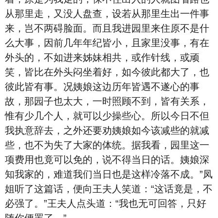
从那里走，又没人盘查，设若从那里生出一件事
来，岂不两碍脸面。而且我进园里来住原不是什
么大事，因前几年年纪皆小，且家里没事，有在
外头的，不如进来姊妹相共，或作针线，或顽
笑，皆比在外头闷坐着好，如今彼此都大了，也
彼此皆有事。况姨娘这边历年皆遇不遂心的事
故，那园子也太大，一时照顾不到，皆有关系，
惟有少几个人，就可以少操些心。所以今日不但
我执意辞去，之外还要劝姨娘如今该减些的就减
些，也不为失了大家的体统。据我看，园里这一
项费用也竟可以免的，说不得当日的话。姨娘深
知我家的，难道我们当日也是这样冷落不成。”凤
姐听了这篇话，便向王夫人笑道：“这话竟是，不
必强了。”王夫人点头道：“我也无可回答，只好