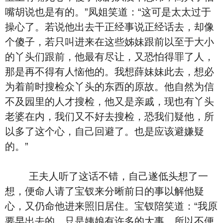
嘴胡说也是有的。”凤姐笑道：“这可是太太过于
操心了。若说他出去干正经事说正经话去，却像
个傻子，若只叫进来在这些姊妹跟前以至于大小
的丫头们跟前，他最有尽让，又恐怕得罪了人，
那是再不得有人恼他的。我想薛妹妹此去，想必
为着前时搜检众丫头的东西的原故。他自然为信
不及园里的人才搜检，他又是亲戚，现也有丫头
老婆在内，我们又不好去搜检，恐我们疑他，所
以多了这个心，自己回避了。也是应该避嫌疑
的。”
王夫人听了这话不错，自己遂低头想了一
想，便命人请了宝钗来分晰前日的事以解他疑
心，又仍命他进来照旧居住。宝钗陪笑道：“我原
要早出去的，只是姨娘有许多的大事，所以不便