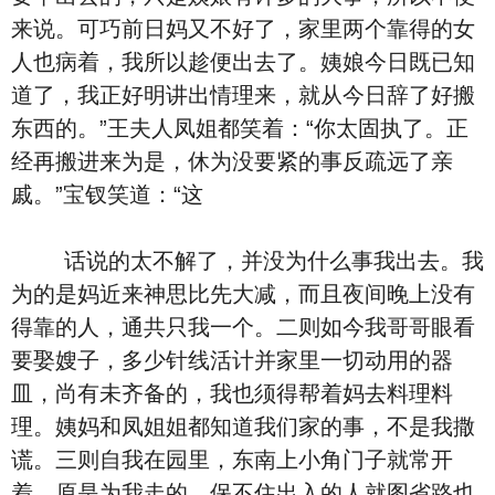
来说。可巧前日妈又不好了，家里两个靠得的女
人也病着，我所以趁便出去了。姨娘今日既已知
道了，我正好明讲出情理来，就从今日辞了好搬
东西的。”王夫人凤姐都笑着：“你太固执了。正
经再搬进来为是，休为没要紧的事反疏远了亲
戚。”宝钗笑道：“这
话说的太不解了，并没为什么事我出去。我
为的是妈近来神思比先大减，而且夜间晚上没有
得靠的人，通共只我一个。二则如今我哥哥眼看
要娶嫂子，多少针线活计并家里一切动用的器
皿，尚有未齐备的，我也须得帮着妈去料理料
理。姨妈和凤姐姐都知道我们家的事，不是我撒
谎。三则自我在园里，东南上小角门子就常开
着，原是为我走的，保不住出入的人就图省路也