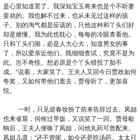
是心里知道罢了。我深知宝玉将来也是个不听妻
妾劝的。我也解不过来，也从未见过这样的孩
子。别的淘气都是应该的，只他这种和丫头们好
却是难懂。我为此也耽心，每每的冷眼查看他。
只和丫头们闹，必是人大心大，知道男女的事
了，所以爱亲近他们。既细细查试，究竟不是为
此。岂不奇怪。想必原是个丫头错投了胎不
成。”说着，大家笑了。王夫人又回今日贾政如何
夸奖，又如何带他们逛去，贾母听了，更加喜
悦。
一时，只见迎春妆扮了前来告辞过去。凤姐
也来省晨，伺候过早饭，又说笑了一回。贾母歇
晌后，王夫人便唤了凤姐，问他丸药可曾配来。
凤姐儿道：“还不曾呢，如今还是吃汤药。太太只