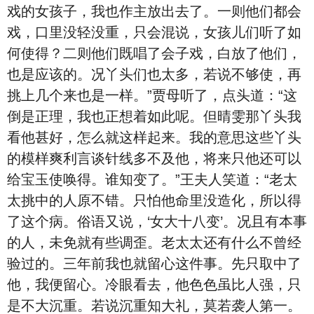
戏的女孩子，我也作主放出去了。一则他们都会
戏，口里没轻没重，只会混说，女孩儿们听了如
何使得？二则他们既唱了会子戏，白放了他们，
也是应该的。况丫头们也太多，若说不够使，再
挑上几个来也是一样。”贾母听了，点头道：“这
倒是正理，我也正想着如此呢。但晴雯那丫头我
看他甚好，怎么就这样起来。我的意思这些丫头
的模样爽利言谈针线多不及他，将来只他还可以
给宝玉使唤得。谁知变了。”王夫人笑道：“老太
太挑中的人原不错。只怕他命里没造化，所以得
了这个病。俗语又说，‘女大十八变’。况且有本事
的人，未免就有些调歪。老太太还有什么不曾经
验过的。三年前我也就留心这件事。先只取中了
他，我便留心。冷眼看去，他色色虽比人强，只
是不大沉重。若说沉重知大礼，莫若袭人第一。