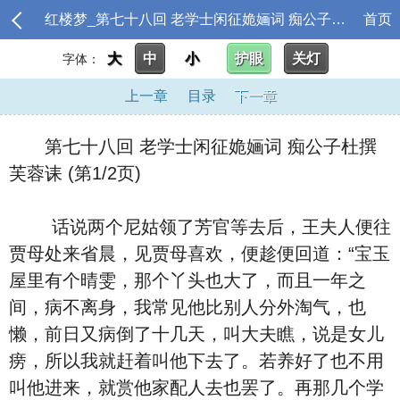
红楼梦_第七十八回 老学士闲征姽婳词 痴公子杜撰芙蓉诔
首页
大
中
小
护眼
关灯
字体：
上一章
目录
下一章
第七十八回 老学士闲征姽婳词 痴公子杜撰
芙蓉诔 (第1/2页)
话说两个尼姑领了芳官等去后，王夫人便往
贾母处来省晨，见贾母喜欢，便趁便回道：“宝玉
屋里有个晴雯，那个丫头也大了，而且一年之
间，病不离身，我常见他比别人分外淘气，也
懒，前日又病倒了十几天，叫大夫瞧，说是女儿
痨，所以我就赶着叫他下去了。若养好了也不用
叫他进来，就赏他家配人去也罢了。再那几个学