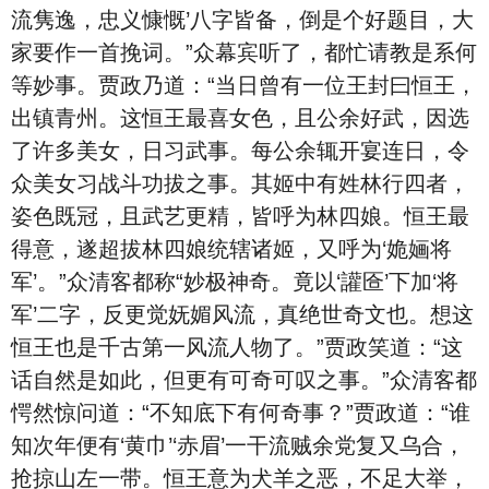
流隽逸，忠义慷慨’八字皆备，倒是个好题目，大
家要作一首挽词。”众幕宾听了，都忙请教是系何
等妙事。贾政乃道：“当日曾有一位王封曰恒王，
出镇青州。这恒王最喜女色，且公余好武，因选
了许多美女，日习武事。每公余辄开宴连日，令
众美女习战斗功拔之事。其姬中有姓林行四者，
姿色既冠，且武艺更精，皆呼为林四娘。恒王最
得意，遂超拔林四娘统辖诸姬，又呼为‘姽婳将
军’。”众清客都称“妙极神奇。竟以‘讙匼’下加‘将
军’二字，反更觉妩媚风流，真绝世奇文也。想这
恒王也是千古第一风流人物了。”贾政笑道：“这
话自然是如此，但更有可奇可叹之事。”众清客都
愕然惊问道：“不知底下有何奇事？”贾政道：“谁
知次年便有‘黄巾’‘赤眉’一干流贼余党复又乌合，
抢掠山左一带。恒王意为犬羊之恶，不足大举，