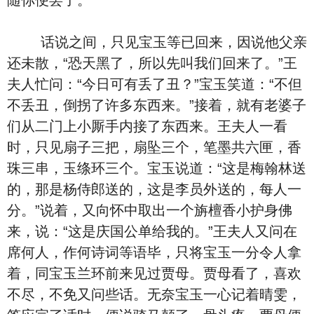
随你便罢了。”
话说之间，只见宝玉等已回来，因说他父亲
还未散，“恐天黑了，所以先叫我们回来了。”王
夫人忙问：“今日可有丢了丑？”宝玉笑道：“不但
不丢丑，倒拐了许多东西来。”接着，就有老婆子
们从二门上小厮手内接了东西来。王夫人一看
时，只见扇子三把，扇坠三个，笔墨共六匣，香
珠三串，玉绦环三个。宝玉说道：“这是梅翰林送
的，那是杨侍郎送的，这是李员外送的，每人一
分。”说着，又向怀中取出一个旃檀香小护身佛
来，说：“这是庆国公单给我的。”王夫人又问在
席何人，作何诗词等语毕，只将宝玉一分令人拿
着，同宝玉兰环前来见过贾母。贾母看了，喜欢
不尽，不免又问些话。无奈宝玉一心记着晴雯，