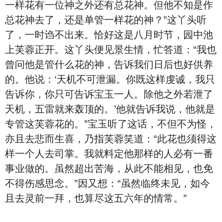
一样花有一位神之外还有总花神。但他不知是作
总花神去了，还是单管一样花的神？”这丫头听
了，一时诌不出来。恰好这是八月时节，园中池
上芙蓉正开。这丫头便见景生情，忙答道：“我也
曾问他是管什么花的神，告诉我们日后也好供养
的。他说：‘天机不可泄漏。你既这样虔诚，我只
告诉你，你只可告诉宝玉一人。除他之外若泄了
天机，五雷就来轰顶的。’他就告诉我说，他就是
专管这芙蓉花的。”宝玉听了这话，不但不为怪，
亦且去悲而生喜，乃指芙蓉笑道：“此花也须得这
样一个人去司掌。我就料定他那样的人必有一番
事业做的。虽然超出苦海，从此不能相见，也免
不得伤感思念。”因又想：“虽然临终未见，如今
且去灵前一拜，也算尽这五六年的情常。”