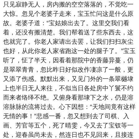
只见寂静无人，房内搬的空空落落的，不觉吃一
大惊。忽见个老婆子走来，宝玉忙问这是什么原
故。老婆子道：“宝姑娘出去了。这里交我们看
着，还没有搬清楚。我们帮着送了些东西去，这
也就完了。你老人家请出去罢，让我们扫扫灰尘
也好，从此你老人家省跑这一处的腿子了。”宝玉
听了，怔了半天，因看着那院中的香藤异蔓，仍
是翠翠青青，忽比昨日好似改作凄凉了一般，更
又添了伤感。默默出来，又见门外的一条翠樾埭
上也半日无人来往，不似当日各处房中丫鬟不约
而来者络绎不绝。又俯身看那埭下之水，仍是溶
溶脉脉的流将过去。心下因想：“天地间竟有这样
无情的事！”悲感一番，忽又想到去了司棋、入
画、芳官等五个，死了晴雯，今又去了宝钗等一
处，迎春虽尚未去，然连日也不见回来，且接连