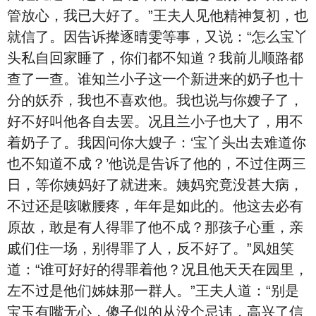
管放心，我已大好了。”王夫人见他精神复初，也
就信了。因告诉撵逐晴雯等事，又说：“怎么宝丫
头私自回家睡了，你们都不知道？我前儿顺路都
查了一查。谁知兰小子这一个新进来的奶子也十
分的妖乔，我也不喜欢他。我也说与你嫂子了，
好不好叫他各自去罢。况且兰小子也大了，用不
着奶子了。我因问你大嫂子：‘宝丫头出去难道你
也不知道不成？’他说是告诉了他的，不过住两三
日，等你姨妈好了就进来。姨妈究竟没甚大病，
不过还是咳嗽腰疼，年年是如此的。他这去必有
原故，敢是有人得罪了他不成？那孩子心重，亲
戚们住一场，别得罪了人，反不好了。”凤姐笑
道：“谁可好好的得罪着他？况且他天天在园里，
左不过是他们姊妹那一群人。”王夫人道：“别是
宝玉有嘴无心，傻子似的从没个忌讳，高兴了信