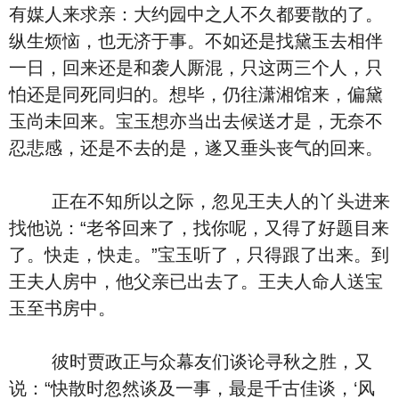
有媒人来求亲：大约园中之人不久都要散的了。
纵生烦恼，也无济于事。不如还是找黛玉去相伴
一日，回来还是和袭人厮混，只这两三个人，只
怕还是同死同归的。想毕，仍往潇湘馆来，偏黛
玉尚未回来。宝玉想亦当出去候送才是，无奈不
忍悲感，还是不去的是，遂又垂头丧气的回来。
正在不知所以之际，忽见王夫人的丫头进来
找他说：“老爷回来了，找你呢，又得了好题目来
了。快走，快走。”宝玉听了，只得跟了出来。到
王夫人房中，他父亲已出去了。王夫人命人送宝
玉至书房中。
彼时贾政正与众幕友们谈论寻秋之胜，又
说：“快散时忽然谈及一事，最是千古佳谈，‘风