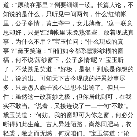
道：“原稿在那里？倒要细细一读。长篇大论，不
知说的是什么，只听见中间两句，什么‘红绡帐
里，公子多情，黄土垄中，女儿薄命。’这一联意
思却好，只是‘红绡帐里’未免熟滥些。放着现成真
事，为什么不用？”宝玉忙问：“什么现成的真
事？”黛玉笑道：“咱们如今都系霞影纱糊的窗
槅，何不说‘茜纱窗下，公子多情’呢？”宝玉听
了，不禁跌足笑道：“好极，是极！到底是你想的
出，说的出。可知天下古今现成的好景妙事尽
多，只是愚人蠢子说不出想不出罢了。但只一
件：虽然这一改新妙之极，但你居此则可，在我
实不敢当。”说着，又接连说了一二十句“不敢”。
黛玉笑道：“何妨。我的窗即可为你之窗，何必分
晰得如此生疏。古人异姓陌路，尚然同肥马，衣
轻裘，敝之而无憾，何况咱们。”宝玉笑道：“论