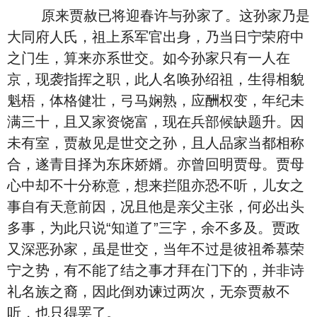
原来贾赦已将迎春许与孙家了。这孙家乃是
大同府人氏，祖上系军官出身，乃当日宁荣府中
之门生，算来亦系世交。如今孙家只有一人在
京，现袭指挥之职，此人名唤孙绍祖，生得相貌
魁梧，体格健壮，弓马娴熟，应酬权变，年纪未
满三十，且又家资饶富，现在兵部候缺题升。因
未有室，贾赦见是世交之孙，且人品家当都相称
合，遂青目择为东床娇婿。亦曾回明贾母。贾母
心中却不十分称意，想来拦阻亦恐不听，儿女之
事自有天意前因，况且他是亲父主张，何必出头
多事，为此只说“知道了”三字，余不多及。贾政
又深恶孙家，虽是世交，当年不过是彼祖希慕荣
宁之势，有不能了结之事才拜在门下的，并非诗
礼名族之裔，因此倒劝谏过两次，无奈贾赦不
听，也只得罢了。