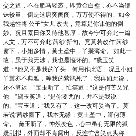
交之道，不在肥马轻裘，即黄金白璧，亦不当锱
铢较量。倒是这唐突闺阁，万万使不得的。如今
我越性将‘公子’‘女儿’改去，竟算是你诔他的倒
妙。况且素日你又待他甚厚，故今宁可弃此一篇
大文，万不可弃此‘茜纱’新句。竟莫若改作‘茜纱
窗下，小姐多情，黄土垄中，丫鬟薄命。’如此一
改，虽于我无涉，我也是惬怀的。”黛玉笑
道：“他又不是我的丫头，何用作此语。况且小姐
丫鬟亦不典雅，等我的紫鹃死了，我再如此说，
还不算迟。”宝玉听了，忙笑道：“这是何苦又咒
他。”黛玉笑道：“是你要咒的，并不是我说
的。”宝玉道：“我又有了，这一改可妥当了。莫
若说‘茜纱窗下，我本无缘；黄土垄中，卿何薄
命。’”黛玉听了，忡然变色，心中虽有无限的狐
疑乱拟，外面却不肯露出，反连忙含笑点头称