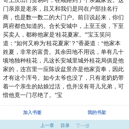
哥上次出门贸易时，在顺路到了个亲戚家去。这
门亲原是老亲，且又和我们是同在户部挂名行
商，也是数一数二的大门户。前日说起来，你们
两府都也知道的。合长安城中，上至王侯，下至
买卖人，都称他家是‘桂花夏家。’”宝玉笑问
道：“如何又称为‘桂花夏家’？”香菱道：“他家本
姓夏，非常的富贵。其余田地不用说，单有几十
顷地独种桂花，凡这长安城里城外桂花局俱是他
家的，连宫里一应陈设盆景亦是他家贡奉，因此
才有这个浑号。如今太爷也没了，只有老奶奶带
着一个亲生的姑娘过活，也并没有哥儿兄弟，可
惜他竟一门尽绝了。”宝
加入书签
我的书架
上一章
目录
下一章