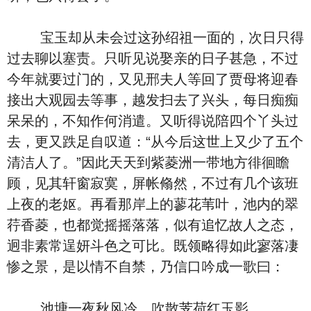
宝玉却从未会过这孙绍祖一面的，次日只得
过去聊以塞责。只听见说娶亲的日子甚急，不过
今年就要过门的，又见邢夫人等回了贾母将迎春
接出大观园去等事，越发扫去了兴头，每日痴痴
呆呆的，不知作何消遣。又听得说陪四个丫头过
去，更又跌足自叹道：“从今后这世上又少了五个
清洁人了。”因此天天到紫菱洲一带地方徘徊瞻
顾，见其轩窗寂寞，屏帐翛然，不过有几个该班
上夜的老妪。再看那岸上的蓼花苇叶，池内的翠
荇香菱，也都觉摇摇落落，似有追忆故人之态，
迥非素常逞妍斗色之可比。既领略得如此寥落凄
惨之景，是以情不自禁，乃信口吟成一歌曰：
池塘一夜秋风冷，吹散芰荷红玉影。