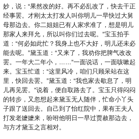
妙，说：“果然改的好。再不必乱改了，快去干正
经事罢。才刚太太打发人叫你明儿一早快过大舅
母那边去。你二姐姐已有人家求准了，想是明儿
那家人来拜允，所以叫你们过去呢。”宝玉拍手
道：“何必如此忙？我身上也不大好，明儿还未必
能去呢。”黛玉道：“又来了，我劝你把脾气改改
罢。一年大二年小，……”一面说话，一面咳嗽起
来。宝玉忙道：“这里风冷，咱们只顾呆站在这
里，快回去罢。”黛玉道：“我也家去歇息了，明
儿再见罢。”说着，便自取路去了。宝玉只得闷闷
的转步，又忽想起来黛玉无人随伴，忙命小丫头
子跟了送回去。自己到了怡红院中，果有王夫人
打发老嬷嬷来，吩咐他明日一早过贾赦那边去，
与方才黛玉之言相对。