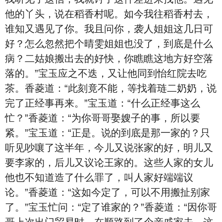
他的丫头，说在稻香村呢。如今我往稻香村去，
谁知又遇见了你。我且问你，袭人姐姐这几日可
好？怎么忽然把个晴雯姐姐也没了，到底是什么
病？二姑娘搬出去的好快，你瞧瞧这地方好空落
落的。”宝玉应之不迭，又让他同到怡红院去吃
茶。香菱道：“此刻竟不能，等找着琏二奶奶，说
完了正经事再来。”宝玉道：“什么正经事这么
忙？”香菱道：“为你哥哥娶嫂子的事，所以要
紧。”宝玉道：“正是。说的到底是那一家的？只
听见吵嚷了这半年，今儿又说张家的好，明儿又
要李家的，后儿又议论王家的。这些人家的女儿
他也不知道造了什么罪了，叫人家好端端议
论。”香菱道：“这如今定了，可以不用搬扯别家
了。”宝玉忙问：“定了谁家的？”香菱道：“因你哥