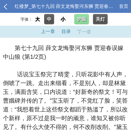
红楼梦_第七十九回 薛文龙悔娶河东狮 贾迎春误嫁中山狼
首页
大
中
小
护眼
关灯
字体：
上一章
目录
下一章
第七十九回 薛文龙悔娶河东狮 贾迎春误嫁
中山狼 (第1/2页)
话说宝玉祭完了晴雯，只听花影中有人声，
倒唬了一跳。走出来细看，不是别人，却是林黛
玉，满面含笑，口内说道：“好新奇的祭文！可与
曹娥碑并传的了。”宝玉听了，不觉红了脸，笑答
道：“我想着世上这些祭文都蹈于熟滥了，所以改
个新样，原不过是我一时的顽意，谁知又被你听
见了。有什么大使不得的，何不改削改削。”黛玉