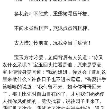
蓼花菱叶不胜愁，重露繁霜压纤梗。
不闻永昼敲棋声，燕泥点点污棋枰。
古人惜别怜朋友，况我今当手足情！
宝玉方才吟罢，忽闻背后有人笑道：“你又
发什么呆呢？”宝玉回头忙看是谁，原来是香菱。
宝玉便转身笑问道：“我的姐姐，你这会子跑到这
里来做什么？许多日子也不进来逛逛。”香菱拍手
笑嘻嘻的说道：“我何曾不来。如今你哥哥回来
了，那里比先时自由自在的了。才刚我们奶奶使
人找你凤姐姐的，竟没找着，说往园子里来了。
我听见了这信，我就讨了这件差进来找他。遇见