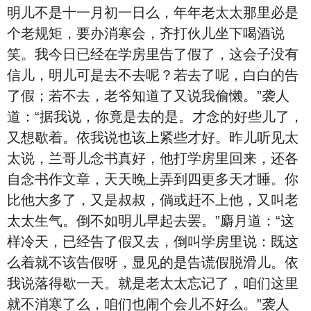
明儿不是十一月初一日么，年年老太太那里必是
个老规矩，要办消寒会，齐打伙儿坐下喝酒说
笑。我今日已经在学房里告了假了，这会子没有
信儿，明儿可是去不去呢？若去了呢，白白的告
了假；若不去，老爷知道了又说我偷懒。”袭人
道：“据我说，你竟是去的是。才念的好些儿了，
又想歇着。依我说也该上紧些才好。昨儿听见太
太说，兰哥儿念书真好，他打学房里回来，还各
自念书作文章，天天晚上弄到四更多天才睡。你
比他大多了，又是叔叔，倘或赶不上他，又叫老
太太生气。倒不如明儿早起去罢。”麝月道：“这
样冷天，已经告了假又去，倒叫学房里说：既这
么着就不该告假呀，显见的是告谎假脱滑儿。依
我说落得歇一天。就是老太太忘记了，咱们这里
就不消寒了么，咱们也闹个会儿不好么。”袭人