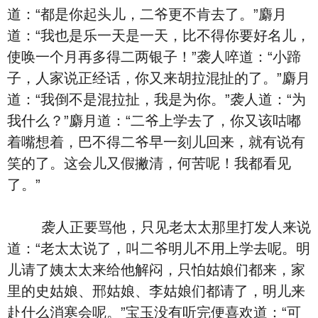
道：“都是你起头儿，二爷更不肯去了。”麝月
道：“我也是乐一天是一天，比不得你要好名儿，
使唤一个月再多得二两银子！”袭人啐道：“小蹄
子，人家说正经话，你又来胡拉混扯的了。”麝月
道：“我倒不是混拉扯，我是为你。”袭人道：“为
我什么？”麝月道：“二爷上学去了，你又该咕嘟
着嘴想着，巴不得二爷早一刻儿回来，就有说有
笑的了。这会儿又假撇清，何苦呢！我都看见
了。”
袭人正要骂他，只见老太太那里打发人来说
道：“老太太说了，叫二爷明儿不用上学去呢。明
儿请了姨太太来给他解闷，只怕姑娘们都来，家
里的史姑娘、邢姑娘、李姑娘们都请了，明儿来
赴什么消寒会呢。”宝玉没有听完便喜欢道：“可