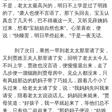
不是，老太太最高兴的，明日不上学是过了明路
的了。”袭人也便不言语了。那丫头回去。宝玉认
真念了几天书，巴不得顽这一天。又听见薛姨妈
过来，想着“宝姐姐自然也来”。心里喜欢，便
说：“快睡罢，明日早些起来。”于是一夜无话。
到了次日，果然一早到老太太那里请了安，
又到贾政王夫人那里请了安，回明了老太太今儿
不叫上学，贾政也没言语，便慢慢退出来，走了
几步便一溜烟跑到贾母房中。见众人都没来，只
有凤姐那边的奶妈子带了巧姐儿，跟着几个小丫
头过来，给老太太请了安，说：“我妈妈先叫我来
请安，陪着老太太说说话儿。妈妈回来就来。”贾
母笑道：“好孩子，我一早就起来了，等他们总不
来，只有你二叔叔来了。”那奶妈子便说：“姑娘