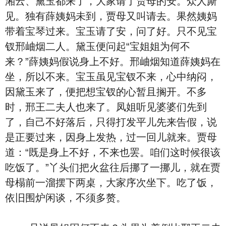
湘云、黛玉都来了，大家请了贾母的安。众人厮
见。独有薛姨妈未到，贾母又叫请去。果然姨妈
带着宝琴过来。宝玉请了安，问了好。只不见宝
钗邢岫烟二人。黛玉便问起“宝姐姐为何不
来？”薛姨妈假说身上不好。邢岫烟知道薛姨妈在
坐，所以不来。宝玉虽见宝钗不来，心中纳闷，
因黛玉来了，便把想宝钗的心暂且搁开。不多
时，邢王二夫人也来了。凤姐听见婆婆们先到
了，自己不好落后，只得打发平儿先来告假，说
是正要过来，因身上发热，过一回儿就来。贾母
道：“既是身上不好，不来也罢。咱们这时候很该
吃饭了。”丫头们把火盆往后挪了一挪儿，就在贾
母榻前一溜摆下两桌，大家序次坐下。吃了饭，
依旧围炉闲谈，不须多赘。