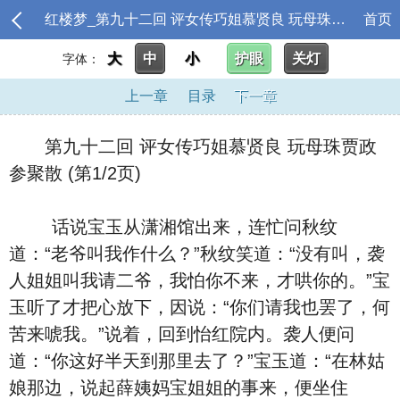
红楼梦_第九十二回 评女传巧姐慕贤良 玩母珠贾政参聚散
首页
大
中
小
护眼
关灯
字体：
上一章
目录
下一章
第九十二回 评女传巧姐慕贤良 玩母珠贾政
参聚散 (第1/2页)
话说宝玉从潇湘馆出来，连忙问秋纹
道：“老爷叫我作什么？”秋纹笑道：“没有叫，袭
人姐姐叫我请二爷，我怕你不来，才哄你的。”宝
玉听了才把心放下，因说：“你们请我也罢了，何
苦来唬我。”说着，回到怡红院内。袭人便问
道：“你这好半天到那里去了？”宝玉道：“在林姑
娘那边，说起薛姨妈宝姐姐的事来，便坐住