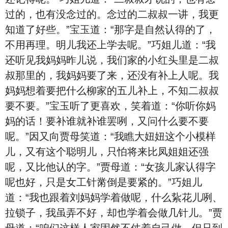
过的，也有没念过的。念过的二叔叔一讲，我更
知道了好些。”宝玉道：“那字是自然认得的了，
不用再理。明儿我还上学去呢。”巧姐儿道：“我
还听见我妈妈昨儿说，我们家的小红头里是二叔
叔那里的，我妈妈要了来，还没有补上人呢。我
妈妈想着要把什么柳家的五儿补上，不知二叔叔
要不要。”宝玉听了更喜欢，笑着道：“你听你妈
妈的话！要补谁就补谁罢咧，又问什么要不要
呢。”因又向贾母笑道：“我瞧大妞妞这个小模样
儿，又有这个聪明儿，只怕将来比凤姐姐还强
呢，又比他认的字。”贾母道：“女孩儿家认得字
呢也好，只是女工针黹倒是要紧的。”巧姐儿
道：“我也跟着刘妈妈学着做呢，什么紥花儿咧、
拉锁子，我虽弄不好，却也学着会做几针儿。”贾