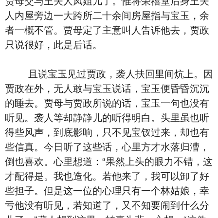
贾母交与王夫人凤姐儿了。惟将荣禧堂后身王夫
人内屋旁边一大跨所二十余间房屋指与宝玉，余
者一概不管。贾母定了主意叫人告诉他去，贾政
只说很好，此是后话。
且说宝玉见过贾政，袭人扶回里间炕上。因
贾政在外，无人敢与宝玉说话，宝玉便昏昏沉沉
的睡去。贾母与贾政所说的话，宝玉一句也没有
听见。袭人等却静静儿的听得明白。头里虽也听
得些风声，到底影响，只不见宝钗过来，却也有
些信真。今日听了这些话，心里方才水落归漕，
倒也喜欢。心里想道：“果然上头的眼力不错，这
才配得是。我也造化。若他来了，我可以卸了好
些担子。但是这一位的心理只有一个林姑娘，幸
亏他没有听见，若知道了，又不知要闹到什么分