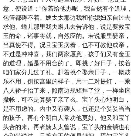
意，便说道：“你若给他办呢，我自然有个道理，
包管都碍不着。姨太太那边我和你媳妇亲自过去
求他。蟠儿那里我央蝌儿去告诉他，说是要救宝
玉的命，诸事将就，自然应的。若说服里娶亲，
当真使不得。况且宝玉病着，也不可教他成亲，
不过是冲冲喜，我们两家愿意，孩子们又有金玉
的道理，婚是不用合的了。即挑了好日子，按着
咱们家分儿过了礼。赶着挑个娶亲日子，一概鼓
乐不用，倒按宫里的样子，用十二对提灯，一乘
八人轿子抬了来，照南边规矩拜了堂，一样坐床
撒帐，可不是算娶了亲了么。宝丫头心地明白，
是不用虑的。内中又有袭人，也还是个妥妥当当
的孩子。再有个明白人常劝他更好。他又和宝丫
头合的来。再者姨太太曾说，宝丫头的金锁也有