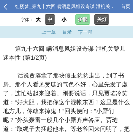
红楼梦_第九十六回 瞒消息凤姐设奇谋 泄机关颦儿迷本性
首页
大
中
小
护眼
关灯
字体：
上一章
目录
下一章
第九十六回 瞒消息凤姐设奇谋 泄机关颦儿
迷本性 (第1/2页)
话说贾琏拿了那块假玉忿忿走出，到了书
房。那个人看见贾琏的气色不好，心里先发了虚
了，连忙站起来迎着。刚要说话，只见贾琏冷笑
道：“好大胆，我把你这个混帐东西！这里是什么
地方儿，你敢来掉鬼！”回头便问：“小厮们
呢？”外头轰雷一般几个小厮齐声答应。贾琏
道：“取绳子去捆起他来。等老爷回来问明了，把