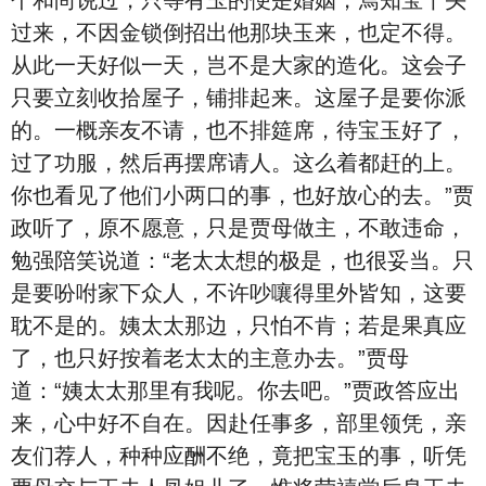
个和尚说过，只等有玉的便是婚姻，焉知宝丫头
过来，不因金锁倒招出他那块玉来，也定不得。
从此一天好似一天，岂不是大家的造化。这会子
只要立刻收拾屋子，铺排起来。这屋子是要你派
的。一概亲友不请，也不排筵席，待宝玉好了，
过了功服，然后再摆席请人。这么着都赶的上。
你也看见了他们小两口的事，也好放心的去。”贾
政听了，原不愿意，只是贾母做主，不敢违命，
勉强陪笑说道：“老太太想的极是，也很妥当。只
是要吩咐家下众人，不许吵嚷得里外皆知，这要
耽不是的。姨太太那边，只怕不肯；若是果真应
了，也只好按着老太太的主意办去。”贾母
道：“姨太太那里有我呢。你去吧。”贾政答应出
来，心中好不自在。因赴任事多，部里领凭，亲
友们荐人，种种应酬不绝，竟把宝玉的事，听凭