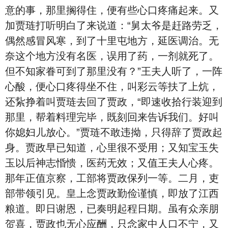
意的事，那里搁得住，便有些心口疼痛起来。又
加贾琏打听明白了来说道：“舅太爷是赶路劳乏，
偶然感冒风寒，到了十里屯地方，延医调治。无
奈这个地方没有名医，误用了药，一剂就死了。
但不知家眷可到了那里没有？”王夫人听了，一阵
心酸，便心口疼得坐不住，叫彩云等扶了上炕，
还紥挣着叫贾琏去回了贾政，“即速收拾行装迎到
那里，帮着料理完毕，既刻回来告诉我们。好叫
你媳妇儿放心。”贾琏不敢违拗，只得辞了贾政起
身。贾政早已知道，心里很不受用；又知宝玉失
玉以后神志惛愦，医药无效；又值王夫人心疼。
那年正值京察，工部将贾政保列一等。二月，吏
部带领引见。皇上念贾政勤俭谨慎，即放了江西
粮道。即日谢恩，已奏明起程日期。虽有众亲朋
贺喜，贾政也无心应酬，只念家中人口不宁，又