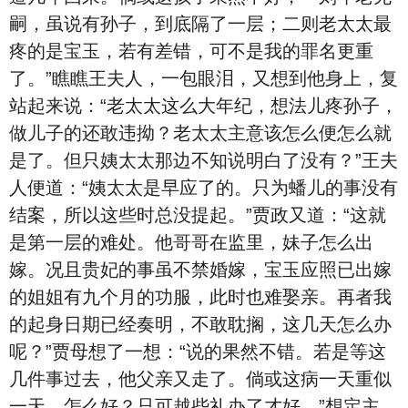
嗣，虽说有孙子，到底隔了一层；二则老太太最
疼的是宝玉，若有差错，可不是我的罪名更重
了。”瞧瞧王夫人，一包眼泪，又想到他身上，复
站起来说：“老太太这么大年纪，想法儿疼孙子，
做儿子的还敢违拗？老太太主意该怎么便怎么就
是了。但只姨太太那边不知说明白了没有？”王夫
人便道：“姨太太是早应了的。只为蟠儿的事没有
结案，所以这些时总没提起。”贾政又道：“这就
是第一层的难处。他哥哥在监里，妹子怎么出
嫁。况且贵妃的事虽不禁婚嫁，宝玉应照已出嫁
的姐姐有九个月的功服，此时也难娶亲。再者我
的起身日期已经奏明，不敢耽搁，这几天怎么办
呢？”贾母想了一想：“说的果然不错。若是等这
几件事过去，他父亲又走了。倘或这病一天重似
一天，怎么好？只可越些礼办了才好。”想定主