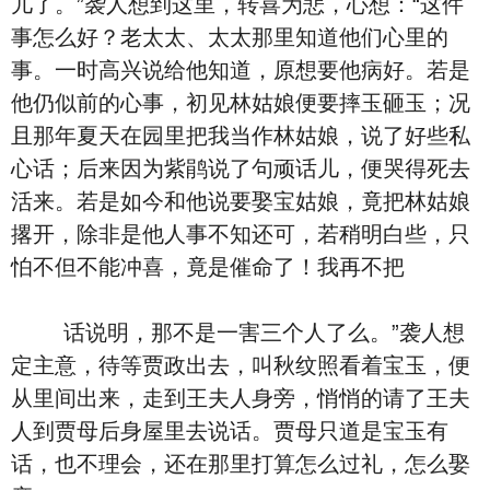
儿了。”袭人想到这里，转喜为悲，心想：“这件
事怎么好？老太太、太太那里知道他们心里的
事。一时高兴说给他知道，原想要他病好。若是
他仍似前的心事，初见林姑娘便要摔玉砸玉；况
且那年夏天在园里把我当作林姑娘，说了好些私
心话；后来因为紫鹃说了句顽话儿，便哭得死去
活来。若是如今和他说要娶宝姑娘，竟把林姑娘
撂开，除非是他人事不知还可，若稍明白些，只
怕不但不能冲喜，竟是催命了！我再不把
话说明，那不是一害三个人了么。”袭人想
定主意，待等贾政出去，叫秋纹照看着宝玉，便
从里间出来，走到王夫人身旁，悄悄的请了王夫
人到贾母后身屋里去说话。贾母只道是宝玉有
话，也不理会，还在那里打算怎么过礼，怎么娶