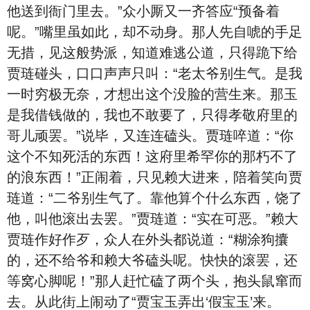
他送到衙门里去。”众小厮又一齐答应“预备着
呢。”嘴里虽如此，却不动身。那人先自唬的手足
无措，见这般势派，知道难逃公道，只得跪下给
贾琏碰头，口口声声只叫：“老太爷别生气。是我
一时穷极无奈，才想出这个没脸的营生来。那玉
是我借钱做的，我也不敢要了，只得孝敬府里的
哥儿顽罢。”说毕，又连连磕头。贾琏啐道：“你
这个不知死活的东西！这府里希罕你的那朽不了
的浪东西！”正闹着，只见赖大进来，陪着笑向贾
琏道：“二爷别生气了。靠他算个什么东西，饶了
他，叫他滚出去罢。”贾琏道：“实在可恶。”赖大
贾琏作好作歹，众人在外头都说道：“糊涂狗攮
的，还不给爷和赖大爷磕头呢。快快的滚罢，还
等窝心脚呢！”那人赶忙磕了两个头，抱头鼠窜而
去。从此街上闹动了“贾宝玉弄出‘假宝玉’来。