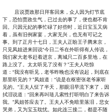
且说贾政那日拜客回来，众人因为灯节底
下，恐怕贾政生气，已过去的事了，便也都不肯
回。只因元妃的事忙碌了好些时，近日宝玉又病
着，虽有旧例家宴，大家无兴，也无有可记之
事。到了正月十七日，王夫人正盼王子腾来京，
只见凤姐进来回说“今日二爷在外听得有人传说，
我们家大老爷赶着进京，离城只二百多里地，在
路上没了。太太听见了没有？”王夫人吃惊
道：“我没有听见，老爷昨晚也没有说起，到底在
那里听见的？”凤姐道：“说是在枢密张老爷家听
见的。”王夫人怔了半天，那眼泪早流下来了，因
拭泪说道：“回来再叫琏儿索性打听明白了来告诉
我。”凤姐答应去了。王夫人不免暗里落泪，悲女
哭弟，又为宝玉耽忧。如此连三接二，都是不随