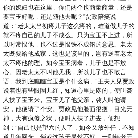
你的媳妇也在这里。你们两个也商量商量，还是
要宝玉好呢，还是随他去呢？”贾政陪笑说
道：“老太太当初疼儿子这么疼的，难道做儿子的
就不疼自己的儿子不成么。只为宝玉不上进，所
以时常恨他，也不过是恨铁不成钢的意思。老太
太既要给他成家，这也是该当的，岂有逆着老太
太不疼他的理。如今宝玉病着，儿子也是不放
心。因老太太不叫他见我，所以儿子也不敢言
语。我到底瞧瞧宝玉是个什么病。”王夫人见贾政
说着也有些眼圈儿红，知道心里是疼的，便叫袭
人扶了宝玉来。宝玉见了他父亲，袭人叫他请
安，他便请了个安。贾政见他脸面很瘦，目光无
神，大有疯傻之状，便叫人扶了进去，便想
到：“自己也是望六的人了，如今又放外任，不知
道几年回来。倘或这孩子果然不好，一则年老无