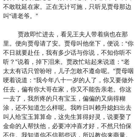
不敢耽延在家。正在无计可施，只听见贾母那边
叫“请老爷。”
贾政即忙进去，看见王夫人带着病也在那
里。便向贾母请了安。贾母叫他坐下，便说：“你
不日就要赴任，我有多少话与你说，不知你听不
听？”说着，掉下泪来。贾政忙站起来说道：“老
太太有话只管吩咐，儿子怎敢不遵命呢。”贾母咽
哽着说道：“我今年八十一岁的人了，你又要做外
任去，偏有你大哥在家，你又不能告亲老。你这
一去了，我所疼的只有宝玉，偏偏的又病得糊
涂，还不知道怎么样呢。我昨日叫赖升媳妇出去
叫人给宝玉算算命，这先生算得好灵，说要娶了
金命的人帮扶他，必要冲冲喜才好，不然只怕保
不住。我知道你不信那些话，所以教你来商量。