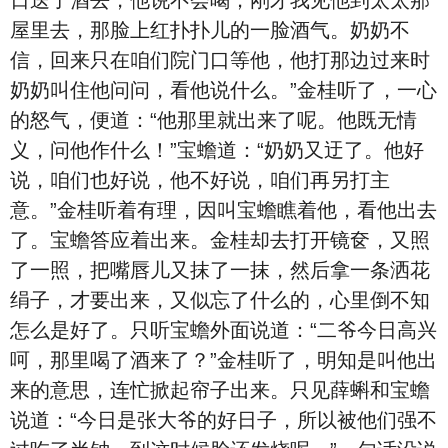
日送了酒去，他说不会喝；刚才我见他到太太那
屋里去，那脸上红扑扑儿的一脸酒气。奶奶不
信，回来只在咱们院门口等他，他打那边过来时
奶奶叫住他问问，看他说什么。”金桂听了，一心
的怒气，便道：“他那里就出来了呢。他既无情
义，问他作什么！”宝蟾道：“奶奶又迂了。他好
说，咱们也好说，他不好说，咱们再另打主
意。”金桂听着有理，因叫宝蟾瞧着他，看他出去
了。宝蟾答应着出来。金桂却去打开镜奁，又照
了一照，把嘴唇儿又抹了一抹，然后拿一条洒花
绢子，才要出来，又似忘了什么的，心里倒不知
怎么是好了。只听宝蟾外面说道：“二爷今日高兴
呵，那里喝了酒来了？”金桂听了，明知是叫他出
来的意思，连忙掀起帘子出来。只见薛蝌和宝蟾
说道：“今日是张大爷的好日子，所以被他们强不