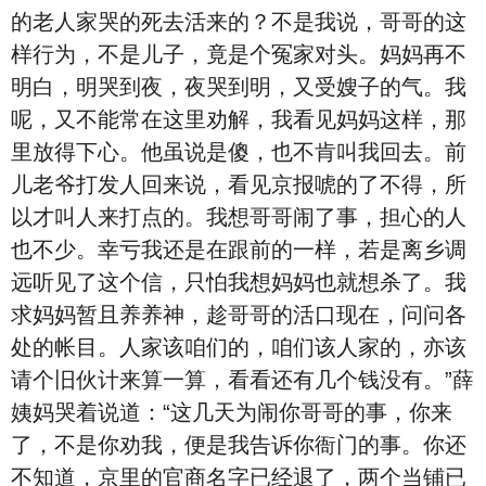
的老人家哭的死去活来的？不是我说，哥哥的这
样行为，不是儿子，竟是个冤家对头。妈妈再不
明白，明哭到夜，夜哭到明，又受嫂子的气。我
呢，又不能常在这里劝解，我看见妈妈这样，那
里放得下心。他虽说是傻，也不肯叫我回去。前
儿老爷打发人回来说，看见京报唬的了不得，所
以才叫人来打点的。我想哥哥闹了事，担心的人
也不少。幸亏我还是在跟前的一样，若是离乡调
远听见了这个信，只怕我想妈妈也就想杀了。我
求妈妈暂且养养神，趁哥哥的活口现在，问问各
处的帐目。人家该咱们的，咱们该人家的，亦该
请个旧伙计来算一算，看看还有几个钱没有。”薛
姨妈哭着说道：“这几天为闹你哥哥的事，你来
了，不是你劝我，便是我告诉你衙门的事。你还
不知道，京里的官商名字已经退了，两个当铺已