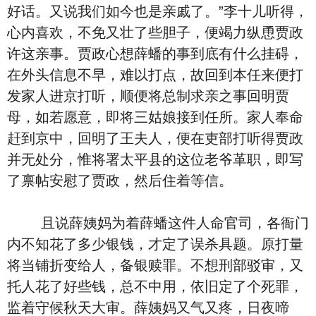
好话。又说我们如今也是亲戚了。”李十儿听得，
心内喜欢，不免又壮了些胆子，便竭力纵恿贾政
许这亲事。贾政心想薛蟠的事到底有什么挂碍，
在外头信息不早，难以打点，故回到本任来便打
发家人进京打听，顺便将总制求亲之事回明贾
母，如若愿意，即将三姑娘接到任所。家人奉命
赶到京中，回明了王夫人，便在吏部打听得贾政
并无处分，惟将署太平县的这位老爷革职，即写
了禀帖安慰了贾政，然后住着等信。
且说薛姨妈为着薛蟠这件人命官司，各衙门
内不知花了多少银钱，才定了误杀具题。原打量
将当铺折变给人，备银赎罪。不想刑部驳审，又
托人花了好些钱，总不中用，依旧定了个死罪，
监着守候秋天大审。薛姨妈又气又疼，日夜啼