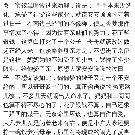
哭。宝钗虽时常过来劝解，说是：“哥哥本来没造
化。承受了祖父这些家业，就该安安顿顿的守着
过日子。在南边已经闹的不像样，便是香菱那件
事情就了不得，因为仗着亲戚们的势力，花了些
银钱，这算白打死了一个公子。哥哥就该改过做
起正经人来，也该奉养母亲才是，不想进了京仍
是这样。妈妈为他不知受了多少气，哭掉了多少
眼泪。给他娶了亲，原想大家安安逸逸的过日
子，不想命该如此，偏偏娶的嫂子又是一个不安
静的，所以哥哥躲出门的。真正俗语说的‘冤家路
儿狭’，不多几天就闹出人命来了。妈妈和二哥哥
也算不得不尽心的了，花了银钱不算，自己还求
三拜四的谋干。无奈命里应该，也算自作自受。
大凡养儿女是为着老来有靠，便是小户人家还要
挣一碗饭养活母亲，那里有将现成的闹光了反害