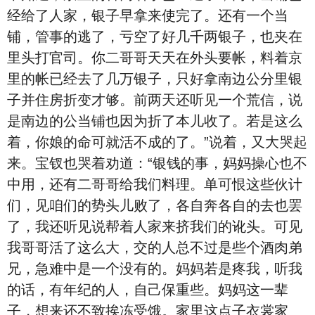
经给了人家，银子早拿来使完了。还有一个当
铺，管事的逃了，亏空了好几千两银子，也夹在
里头打官司。你二哥哥天天在外头要帐，料着京
里的帐已经去了几万银子，只好拿南边公分里银
子并住房折变才够。前两天还听见一个荒信，说
是南边的公当铺也因为折了本儿收了。若是这么
着，你娘的命可就活不成的了。”说着，又大哭起
来。宝钗也哭着劝道：“银钱的事，妈妈操心也不
中用，还有二哥哥给我们料理。单可恨这些伙计
们，见咱们的势头儿败了，各自奔各自的去也罢
了，我还听见说帮着人家来挤我们的讹头。可见
我哥哥活了这么大，交的人总不过是些个酒肉弟
兄，急难中是一个没有的。妈妈若是疼我，听我
的话，有年纪的人，自己保重些。妈妈这一辈
子，想来还不致挨冻受饿。家里这点子衣裳家