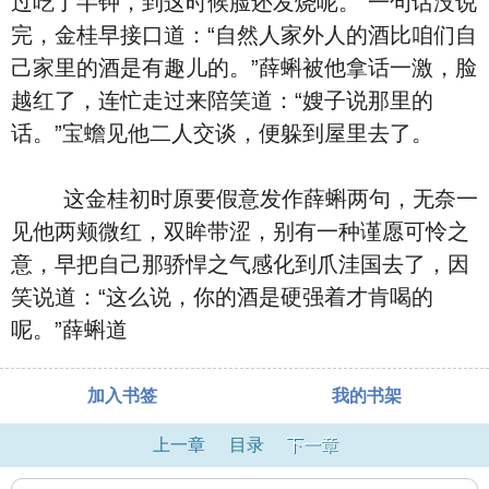
过吃了半钟，到这时候脸还发烧呢。”一句话没说
完，金桂早接口道：“自然人家外人的酒比咱们自
己家里的酒是有趣儿的。”薛蝌被他拿话一激，脸
越红了，连忙走过来陪笑道：“嫂子说那里的
话。”宝蟾见他二人交谈，便躲到屋里去了。
这金桂初时原要假意发作薛蝌两句，无奈一
见他两颊微红，双眸带涩，别有一种谨愿可怜之
意，早把自己那骄悍之气感化到爪洼国去了，因
笑说道：“这么说，你的酒是硬强着才肯喝的
呢。”薛蝌道
加入书签
我的书架
上一章
目录
下一章