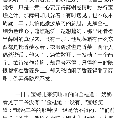
觉得，只是一意一心要弄得薛蝌感情时，好行宝
蟾之计。那薛蝌却只躲着；有时遇见，也不敢不
周旋一二，只怕他撒泼放刁的意思。更加金桂一
则为色迷心，越瞧越爱，越想越幻，那里还看得
出薛蝌的真假来。只有一宗，他见薛蝌有什么东
西都是托香菱收着，衣服缝洗也是香菱，两个人
偶然说话，他来了，急忙散开，一发动了一个醋
字。欲待发作薛蝌，却是舍不得，只得将一腔隐
恨都搁在香菱身上。却又恐怕闹了香菱得罪了薛
蝌，倒弄得隐忍不发。
一日，宝蟾走来笑嘻嘻的向金桂道：“奶奶
看见了二爷没有？”金桂道：“没有。”宝蟾笑
道：“我说二爷的那种假正经是信不得的。咱们前