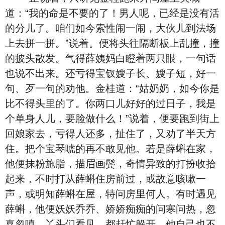
道：“我的命是不要的了！男人呢，已经是没有活
的分儿了。咱们如今索性闹一闹，大伙儿到法场
上去拼一拼。”说着。便将头往隔断板上乱撞，撞
的披头散发。气得薛姨妈白瞪着两只眼，一句话
也说不出来。还亏得宝钗嫂子长、嫂子短，好一
句、歹一句的劝他。金桂道：“姑奶奶，如今你是
比不得头里的了。你两口儿好好的过日子，我是
个单身人儿，要脸做什么！”说着，便要跑到街上
回娘家去，亏得人还多，扯住了，又劝了半天方
住。把个宝琴唬的再不敢见他。若是薛蝌在家，
他便抹粉施脂，描眉画鬓，奇情异致的打扮收拾
起来，不时打从薛蝌住房前过，或故意咳嗽一
声，或明知薛蝌在屋，特问房里何人。有时遇见
薛蝌，他便妖妖乔乔、娇娇痴痴的问寒问热，忽
喜忽嗔。丫头们看见，都赶忙躲开。他自己也不