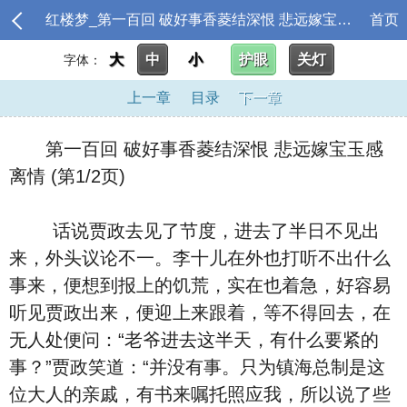
红楼梦_第一百回 破好事香菱结深恨 悲远嫁宝玉感离情
首页
大
中
小
护眼
关灯
字体：
上一章
目录
下一章
第一百回 破好事香菱结深恨 悲远嫁宝玉感
离情 (第1/2页)
话说贾政去见了节度，进去了半日不见出
来，外头议论不一。李十儿在外也打听不出什么
事来，便想到报上的饥荒，实在也着急，好容易
听见贾政出来，便迎上来跟着，等不得回去，在
无人处便问：“老爷进去这半天，有什么要紧的
事？”贾政笑道：“并没有事。只为镇海总制是这
位大人的亲戚，有书来嘱托照应我，所以说了些