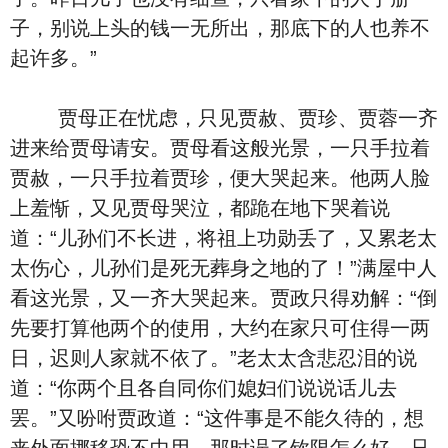
子，别说上头的钱一无所出，那底下的人也养不
起许多。”
贾母正在忧虑，只见贾赦、贾珍、贾蓉一齐
进来给贾母请安。贾母看这般光景，一只手拉着
贾赦，一只手拉着贾珍，便大哭起来。他两人脸
上羞惭，又见贾母哭泣，都跪在地下哭着说
道：“儿孙们不长进，将祖上功勋丢了，又累老太
太伤心，儿孙们是死无葬身之地的了！”满屋中人
看这光景，又一齐大哭起来。贾政只得劝解：“倒
先要打算他两个的使用，大约在家只可住得一两
日，迟则人家就不依了。”老太太含悲忍泪的说
道：“你两个且各自同你们媳妇们说说话儿去
罢。”又吩咐贾政道：“这件事是不能久待的，想