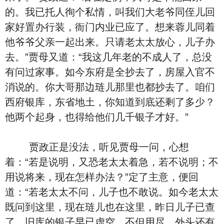
的。我已托人徇个私情，叫我们大老爷同侄儿回
家好置办行装，衙门内业已应了。想来蓉儿同着
他爷爷父亲一起出来。只请老太太放心，儿子办
去。”贾母又道：“我这几年老的不成人了，总没
有问过家事。如今东府是全抄去了，房屋入官不
消说的。你大哥那边琏儿那里也都抄去了。咱们
西府银库，东省地土，你知道到底还剩了多少？
他两个起身，也得给他们几千银子才好。”
贾政正是没法，听见贾母一问，心想
着：“若是说明，又恐老太太着急，若不说明；不
用说将来，现在怎样办法？”定了主意，便回
道：“若老太太不问，儿子也不敢说。如今老太太
既问到这里，现在琏儿也在这里，昨日儿子已查
了，旧库的银子早已虚空，不但用尽，外头还有