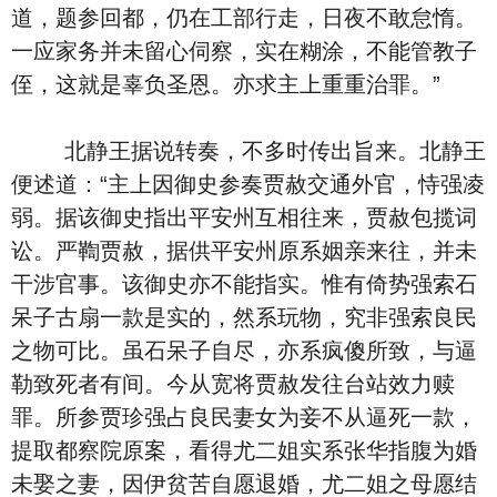
道，题参回都，仍在工部行走，日夜不敢怠惰。
一应家务并未留心伺察，实在糊涂，不能管教子
侄，这就是辜负圣恩。亦求主上重重治罪。”
北静王据说转奏，不多时传出旨来。北静王
便述道：“主上因御史参奏贾赦交通外官，恃强凌
弱。据该御史指出平安州互相往来，贾赦包揽词
讼。严鞫贾赦，据供平安州原系姻亲来往，并未
干涉官事。该御史亦不能指实。惟有倚势强索石
呆子古扇一款是实的，然系玩物，究非强索良民
之物可比。虽石呆子自尽，亦系疯傻所致，与逼
勒致死者有间。今从宽将贾赦发往台站效力赎
罪。所参贾珍强占良民妻女为妾不从逼死一款，
提取都察院原案，看得尤二姐实系张华指腹为婚
未娶之妻，因伊贫苦自愿退婚，尤二姐之母愿结