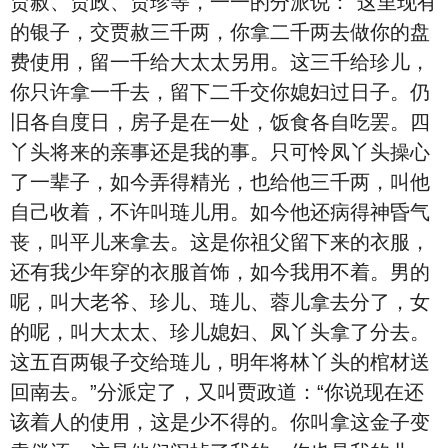
贾赦、贾政、贾珍等，一一的分派说：“这里现有
的银子，交贾赦三千两，你拿二千两去做你的盘
费使用，留一千给大太太另用。这三千给珍儿，
你只许拿一千去，留下二千交你媳妇过日子。仍
旧各自度日，房子是在一处，饭食各自吃罢。四
丫头将来的亲事还是我的事。只可怜凤丫头操心
了一辈子，如今弄得精光，也给他三千两，叫他
自己收着，不许叫琏儿用。如今他还病得神昏气
丧，叫平儿来拿去。这是你祖父留下来的衣服，
还有我少年穿的衣服首饰，如今我用不着。男的
呢，叫大老爷、珍儿、琏儿、蓉儿拿去分了，女
的呢，叫大太太、珍儿媳妇、凤丫头拿了分去。
这五百两银子交给琏儿，明年将林丫头的棺材送
回南去。”分派定了，又叫贾政道：“你说现在还
该着人的使用，这是少不得的。你叫拿这金子变