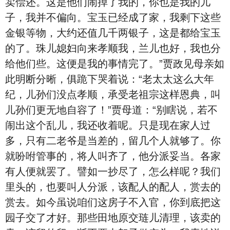
卖偿还。这是他们闹掉了我的，你也是我的儿
子，我并不偏向。宝玉已经成了家，我剩下这些
金银等物，大约还值几千两银子，这是都给宝玉
的了。珠儿媳妇向来孝顺我，兰儿也好，我也分
给他们些。这便是我的事情完了。”贾政见母亲如
此明断分晰，俱跪下哭着说：“老太太这么大年
纪，儿孙们没点孝顺，承受老祖宗这样恩典，叫
儿孙们更无地自容了！”贾母道：“别瞎说，若不
闹出这个乱儿，我还收着呢。只是现在家人过
多，只有二老爷是当差的，留几个人就够了。你
就吩咐管事的，将人叫齐了，他分派妥当。各家
有人便就罢了。譬如一抄尽了，怎么样呢？我们
里头的，也要叫人分派，该配人的配人，赏去的
赏去。如今虽说咱们这房子不入官，你到底把这
园子交了才好。那些田地原交琏儿清理，该卖的