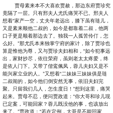
贾母素来本不大喜欢贾赦，那边东府贾珍究
竟隔了一层。只有邢夫人尤氏痛哭不已。邢夫人
想着“家产一空，丈夫年老远出，膝下虽有琏儿，
又是素来顺他二叔的，如今是都靠着二叔，他两
口子更是顺着那边去了。独我一人孤苦伶仃，怎
么好。”那尤氏本来独掌宁府的家计，除了贾珍也
算是惟他为尊，又与贾珍夫妇相和，“如今犯事远
出，家财抄尽，依往荣府，虽则老太太疼爱，终
是依人门下。又带了偕鸾佩凤，蓉儿夫妇又是不
能兴家立业的人。”又想着“二妹妹三妹妹俱是琏
二叔闹的，如今他们倒安然无事，依旧夫妇完
聚。只留我们几人，怎生度日！”想到这里，痛哭
起来。贾母不忍，便问贾政道：“你大哥和珍儿现
已定案，可能回家？蓉儿既没他的事，也该放出
来了。”贾政道：“若在定例，大哥是不能回家