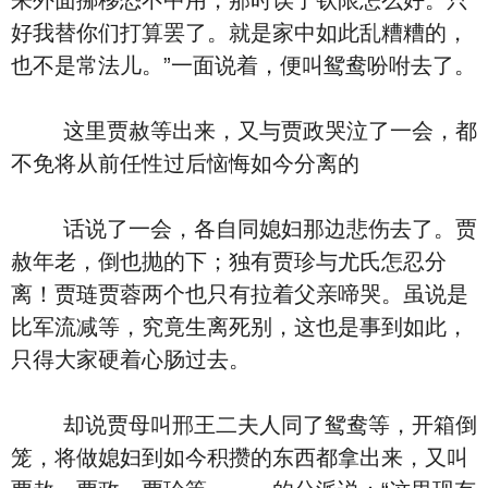
来外面挪移恐不中用，那时误了钦限怎么好。只
好我替你们打算罢了。就是家中如此乱糟糟的，
也不是常法儿。”一面说着，便叫鸳鸯吩咐去了。
这里贾赦等出来，又与贾政哭泣了一会，都
不免将从前任性过后恼悔如今分离的
话说了一会，各自同媳妇那边悲伤去了。贾
赦年老，倒也抛的下；独有贾珍与尤氏怎忍分
离！贾琏贾蓉两个也只有拉着父亲啼哭。虽说是
比军流减等，究竟生离死别，这也是事到如此，
只得大家硬着心肠过去。
却说贾母叫邢王二夫人同了鸳鸯等，开箱倒
笼，将做媳妇到如今积攒的东西都拿出来，又叫