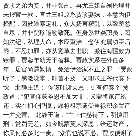
贾珍之弟为妾，并非强占。再尤三姐自刎掩埋并
未报官一款，查尤三姐原系贾珍妻妹，本意为伊
择配，因被逼索定礼，众人扬言秽乱，以致羞忿
自尽，并非贾珍逼勒致死。但身系世袭职员，罔
知法纪，私埋人命，本应重治，念伊究属功臣后
裔，不忍加罪，亦从宽革去世职，派往海疆效力
赎罪，贾蓉年幼无干省释。贾政实系在外任多
年，居官尚属勤慎，免治伊治家不正之罪。”贾政
听了，感激涕零，叩首不及，又叩求王爷代奏下
忱。北静王道：“你该叩谢天恩，更有何奏？”贾
政道：“犯官仰蒙圣恩不加大罪，又蒙将家产给
还，实在扪心惶愧，愿将祖宗遗受重禄积余置产
一并交官。”北静王道：“主上仁慈待下，明慎用
刑，赏罚无差。如今既蒙莫大深恩，给还财产，
你又何必多此一奏。”众官也说不必。贾政便谢了