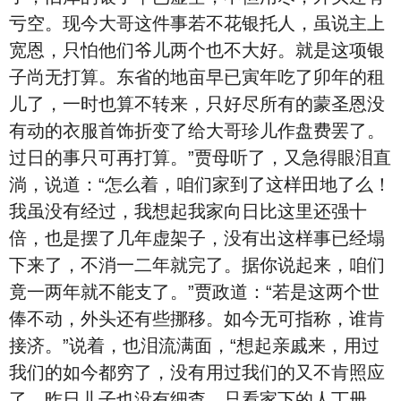
亏空。现今大哥这件事若不花银托人，虽说主上
宽恩，只怕他们爷儿两个也不大好。就是这项银
子尚无打算。东省的地亩早已寅年吃了卯年的租
儿了，一时也算不转来，只好尽所有的蒙圣恩没
有动的衣服首饰折变了给大哥珍儿作盘费罢了。
过日的事只可再打算。”贾母听了，又急得眼泪直
淌，说道：“怎么着，咱们家到了这样田地了么！
我虽没有经过，我想起我家向日比这里还强十
倍，也是摆了几年虚架子，没有出这样事已经塌
下来了，不消一二年就完了。据你说起来，咱们
竟一两年就不能支了。”贾政道：“若是这两个世
俸不动，外头还有些挪移。如今无可指称，谁肯
接济。”说着，也泪流满面，“想起亲戚来，用过
我们的如今都穷了，没有用过我们的又不肯照应
了。昨日儿子也没有细查，只看家下的人丁册