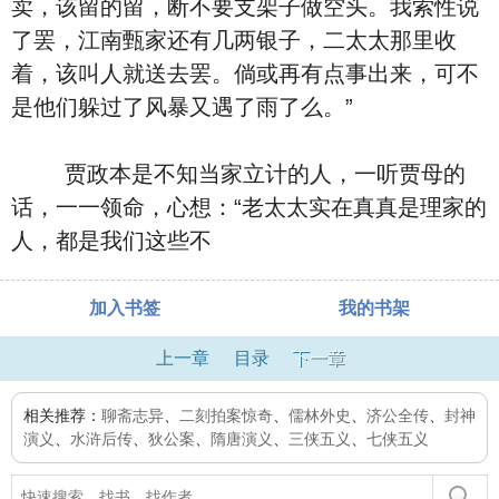
卖，该留的留，断不要支架子做空头。我索性说
了罢，江南甄家还有几两银子，二太太那里收
着，该叫人就送去罢。倘或再有点事出来，可不
是他们躲过了风暴又遇了雨了么。”
贾政本是不知当家立计的人，一听贾母的
话，一一领命，心想：“老太太实在真真是理家的
人，都是我们这些不
加入书签
我的书架
上一章
目录
下一章
相关推荐：
聊斋志异
、
二刻拍案惊奇
、
儒林外史
、
济公全传
、
封神
演义
、
水浒后传
、
狄公案
、
隋唐演义
、
三侠五义
、
七侠五义