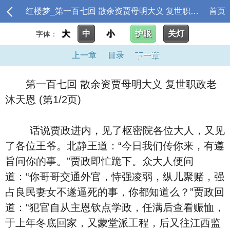
红楼梦_第一百七回 散余资贾母明大义 复世职政老沐天恩
首页
大
中
小
护眼
关灯
字体：
上一章
目录
下一章
第一百七回 散余资贾母明大义 复世职政老
沐天恩 (第1/2页)
话说贾政进内，见了枢密院各位大人，又见
了各位王爷。北静王道：“今日我们传你来，有遵
旨问你的事。”贾政即忙跪下。众大人便问
道：“你哥哥交通外官，恃强凌弱，纵儿聚赌，强
占良民妻女不遂逼死的事，你都知道么？”贾政回
道：“犯官自从主恩钦点学政，任满后查看赈恤，
于上年冬底回家，又蒙堂派工程，后又往江西监