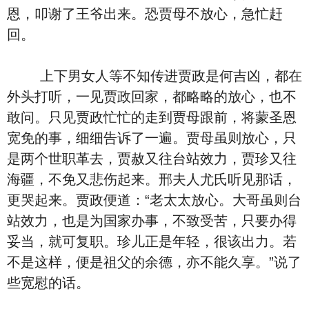
恩，叩谢了王爷出来。恐贾母不放心，急忙赶
回。
上下男女人等不知传进贾政是何吉凶，都在
外头打听，一见贾政回家，都略略的放心，也不
敢问。只见贾政忙忙的走到贾母跟前，将蒙圣恩
宽免的事，细细告诉了一遍。贾母虽则放心，只
是两个世职革去，贾赦又往台站效力，贾珍又往
海疆，不免又悲伤起来。邢夫人尤氏听见那话，
更哭起来。贾政便道：“老太太放心。大哥虽则台
站效力，也是为国家办事，不致受苦，只要办得
妥当，就可复职。珍儿正是年轻，很该出力。若
不是这样，便是祖父的余德，亦不能久享。”说了
些宽慰的话。